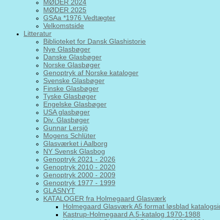
MØDER 2024
MØDER 2025
GSAa *1976 Vedtægter
Velkomstside
Litteratur
Biblioteket for Dansk Glashistorie
Nye Glasbøger
Danske Glasbøger
Norske Glasbøger
Genoptryk af Norske kataloger
Svenske Glasbøger
Finske Glasbøger
Tyske Glasbøger
Engelske Glasbøger
USA glasbøger
Div. Glasbøger
Gunnar Lersjö
Mogens Schlüter
Glasværket i Aalborg
NY Svensk Glasbog
Genoptryk 2021 - 2026
Genoptryk 2010 - 2020
Genoptryk 2000 - 2009
Genoptryk 1977 - 1999
GLASNYT
KATALOGER fra Holmegaard Glasværk
Holmegaard Glasværk A5 format løsblad katalogsi
Kastrup-Holmegaard A.5-katalog 1970-1988