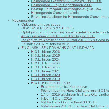
Holmegaard Glasværk A.5-katalog 1980-1991
Holmegaard - Royal Copenhagen 2000
Kastrup-Holmegaard serviceglas august 1967
Holmegaards Glasværk Labels
Belysningskataloger fra Holmegaards Glasværker 
Medlemssiden
Oplysning om glas søges
GLASBØGER KØBES & SÆLGES
Opfølgning af: En beretning om emaljedekorerede glas 
40 års jubilæumstur til Næstved lørdag 27.08.16
Indslag fra fællesmødet den 28. maj 2016 F.G.& GSAa
27 marts 2016 PS foto fra AHM
EN GLASHILSEN FRA HANS OLAF LINDHARD
H.O.L. hilsen 2026
H.O.L. hilsen 2025
H.O.L. hilsen 2024
H.O.L. Hilsen 2023
H.O.L. Hilsen 2022
H.O.L. hilsen 2021
H.O.L. hilsen 2020
H.O.L. hilsen 2019
H.O.L. Hilsen 2019 -2015
Et sommerkup fra København
Påske hilsen fra Hans Olaf Lindhard til GS
17 juni 2015 glashilsen fra Hans Olaf Lindh
Hilsen H.O.L. i 2015
Nyt fra Hans Olaf Lindhard 03.05.15
Nytårshilsen 2015/16 fra Hans Olaf Linhard