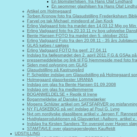
En blomsterhilsen. fra Hans Olaf Lindhard
En seommer glashilsen fra Hans Olaf Lindh
Artikel om Holmegaard
Torben.Kronow foto fra Glasudstilling Frederikshavn Bibl
Farvel og tak Michael: mindeord af Jan Kock
Erling Vadgaard foto fra mødet den 14.03.12 Mig og Min
Erling Vadgaard foto fra 20.10.11 ny bog udgivelse Da
Bente Hansen FOTO fra mødet den 5. oktober 2011
Erling Vadgaard Foto fra den 20.08.11 - 35 års Jubilæums
GLAS købes / sælges
Erling Vadgaard FOTO fra genf. 27.04.11
Indslag fra fællesmødet den 2. april 2011 F.G.& GSAa
pressemeddelelse og link til FG hjemmeside med foto fr
Siden med oplysning om GLAS
Glasudstilling på Kastrupgård
P. Schjelder indslag om Glasudstilling på Holmegaard s
Holmegaard glasorkester URANIA
Indslag om glas fra Bente Hansen 01.09.2008
Indslag om glas fra medlemmerne
BOGANMELDELSE + Replik til Irene
Boganmeldelse af Danske Lommelærker
Mogens Schlüter artikel om SATSFARVER og misfarvning
NY FLASKEBOG på vej! indslag af Poul G. Lyng
Nyt om nordjyske glasslibere artikel v. Jørgen F. Rønnest
Hvidtglasproduktionen på Glasværket i Aalborg. artikel v
Indslag fra Kirsten Sanders "En oversigt over Hagen slæ
STAMTAVLE over glasmagerslegten Kauffeldt
UDSTILLING