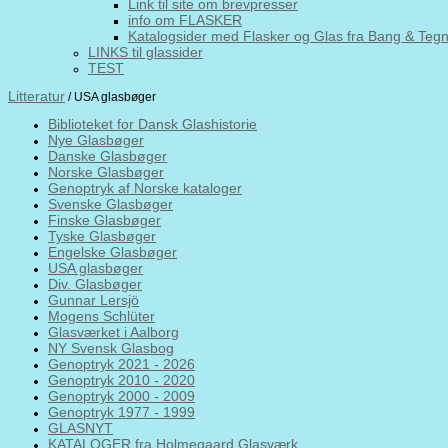
Link til site om brevpresser
info om FLASKER
Katalogsider med Flasker og Glas fra Bang & Teg
LINKS til glassider
TEST
Litteratur
/ USA glasbøger
Biblioteket for Dansk Glashistorie
Nye Glasbøger
Danske Glasbøger
Norske Glasbøger
Genoptryk af Norske kataloger
Svenske Glasbøger
Finske Glasbøger
Tyske Glasbøger
Engelske Glasbøger
USA glasbøger
Div. Glasbøger
Gunnar Lersjö
Mogens Schlüter
Glasværket i Aalborg
NY Svensk Glasbog
Genoptryk 2021 - 2026
Genoptryk 2010 - 2020
Genoptryk 2000 - 2009
Genoptryk 1977 - 1999
GLASNYT
KATALOGER fra Holmegaard Glasværk