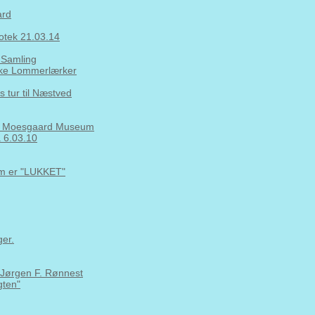
ard
iotek 21.03.14
 Samling
nske Lommerlærker
 tur til Næstved
 på Moesgaard Museum
a 6.03.10
om er "LUKKET"
er.
. Jørgen F. Rønnest
gten"