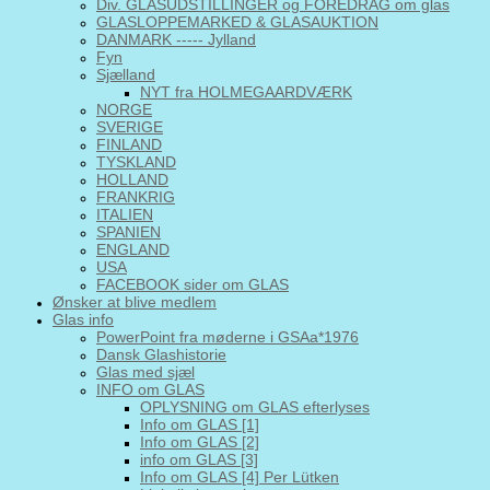
Div. GLASUDSTILLINGER og FOREDRAG om glas
GLASLOPPEMARKED & GLASAUKTION
DANMARK ----- Jylland
Fyn
Sjælland
NYT fra HOLMEGAARDVÆRK
NORGE
SVERIGE
FINLAND
TYSKLAND
HOLLAND
FRANKRIG
ITALIEN
SPANIEN
ENGLAND
USA
FACEBOOK sider om GLAS
Ønsker at blive medlem
Glas info
PowerPoint fra møderne i GSAa*1976
Dansk Glashistorie
Glas med sjæl
INFO om GLAS
OPLYSNING om GLAS efterlyses
Info om GLAS [1]
Info om GLAS [2]
info om GLAS [3]
Info om GLAS [4] Per Lütken