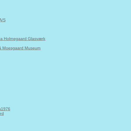
A/S
fra Holmegaard Glasværk
 på Moesgaard Museum
Aa1976
ard