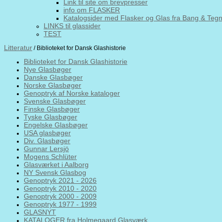
Link til site om brevpresser
info om FLASKER
Katalogsider med Flasker og Glas fra Bang & Teg
LINKS til glassider
TEST
Litteratur
/ Biblioteket for Dansk Glashistorie
Biblioteket for Dansk Glashistorie
Nye Glasbøger
Danske Glasbøger
Norske Glasbøger
Genoptryk af Norske kataloger
Svenske Glasbøger
Finske Glasbøger
Tyske Glasbøger
Engelske Glasbøger
USA glasbøger
Div. Glasbøger
Gunnar Lersjö
Mogens Schlüter
Glasværket i Aalborg
NY Svensk Glasbog
Genoptryk 2021 - 2026
Genoptryk 2010 - 2020
Genoptryk 2000 - 2009
Genoptryk 1977 - 1999
GLASNYT
KATALOGER fra Holmegaard Glasværk