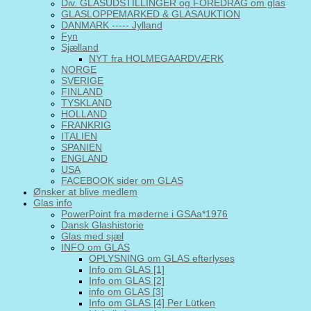
Div. GLASUDSTILLINGER og FOREDRAG om glas
GLASLOPPEMARKED & GLASAUKTION
DANMARK ----- Jylland
Fyn
Sjælland
NYT fra HOLMEGAARDVÆRK
NORGE
SVERIGE
FINLAND
TYSKLAND
HOLLAND
FRANKRIG
ITALIEN
SPANIEN
ENGLAND
USA
FACEBOOK sider om GLAS
Ønsker at blive medlem
Glas info
PowerPoint fra møderne i GSAa*1976
Dansk Glashistorie
Glas med sjæl
INFO om GLAS
OPLYSNING om GLAS efterlyses
Info om GLAS [1]
Info om GLAS [2]
info om GLAS [3]
Info om GLAS [4] Per Lütken