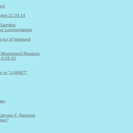
ard
iotek 21.03.14
 Samling
nske Lommerlærker
 tur til Næstved
 på Moesgaard Museum
a 6.03.10
om er "LUKKET"
er.
. Jørgen F. Rønnest
gten"