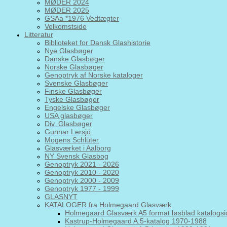
MØDER 2024
MØDER 2025
GSAa *1976 Vedtægter
Velkomstside
Litteratur
Biblioteket for Dansk Glashistorie
Nye Glasbøger
Danske Glasbøger
Norske Glasbøger
Genoptryk af Norske kataloger
Svenske Glasbøger
Finske Glasbøger
Tyske Glasbøger
Engelske Glasbøger
USA glasbøger
Div. Glasbøger
Gunnar Lersjö
Mogens Schlüter
Glasværket i Aalborg
NY Svensk Glasbog
Genoptryk 2021 - 2026
Genoptryk 2010 - 2020
Genoptryk 2000 - 2009
Genoptryk 1977 - 1999
GLASNYT
KATALOGER fra Holmegaard Glasværk
Holmegaard Glasværk A5 format løsblad katalogsi
Kastrup-Holmegaard A.5-katalog 1970-1988