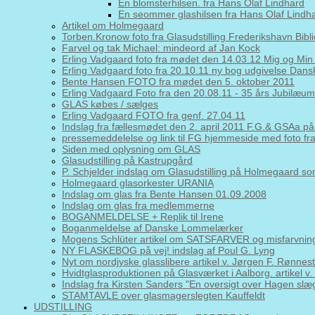
En blomsterhilsen. fra Hans Olaf Lindhard
En seommer glashilsen fra Hans Olaf Lindh
Artikel om Holmegaard
Torben.Kronow foto fra Glasudstilling Frederikshavn Bibl
Farvel og tak Michael: mindeord af Jan Kock
Erling Vadgaard foto fra mødet den 14.03.12 Mig og Min
Erling Vadgaard foto fra 20.10.11 ny bog udgivelse Da
Bente Hansen FOTO fra mødet den 5. oktober 2011
Erling Vadgaard Foto fra den 20.08.11 - 35 års Jubilæums
GLAS købes / sælges
Erling Vadgaard FOTO fra genf. 27.04.11
Indslag fra fællesmødet den 2. april 2011 F.G.& GSAa
pressemeddelelse og link til FG hjemmeside med foto fr
Siden med oplysning om GLAS
Glasudstilling på Kastrupgård
P. Schjelder indslag om Glasudstilling på Holmegaard s
Holmegaard glasorkester URANIA
Indslag om glas fra Bente Hansen 01.09.2008
Indslag om glas fra medlemmerne
BOGANMELDELSE + Replik til Irene
Boganmeldelse af Danske Lommelærker
Mogens Schlüter artikel om SATSFARVER og misfarvning
NY FLASKEBOG på vej! indslag af Poul G. Lyng
Nyt om nordjyske glasslibere artikel v. Jørgen F. Rønnest
Hvidtglasproduktionen på Glasværket i Aalborg. artikel v
Indslag fra Kirsten Sanders "En oversigt over Hagen slæ
STAMTAVLE over glasmagerslegten Kauffeldt
UDSTILLING