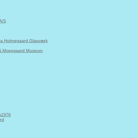
A/S
fra Holmegaard Glasværk
 på Moesgaard Museum
Aa1976
ard