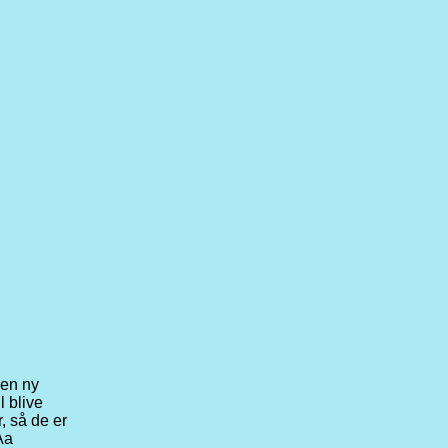
 en ny
l blive
, så de er
Aa