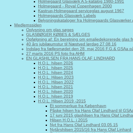
Holmegaard Glasværk A.5-katalog 1980-1991
Holmegaard - Royal Copenhagen 2000
Kastrup-Holmegaard serviceglas august 1967
Holmegaards Glasværk Labels
Belysningskataloger fra Holmegaards Glasværker 
Medlemssiden
Oplysning om glas søges
GLASBØGER KØBES & SÆLGES
Opfølgning af: En beretning om emaljedekorerede glas 
40 års jubilæumstur til Næstved lørdag 27.08.16
Indslag fra fællesmødet den 28. maj 2016 F.G.& GSAa
27 marts 2016 PS foto fra AHM
EN GLASHILSEN FRA HANS OLAF LINDHARD
H.O.L. hilsen 2026
H.O.L. hilsen 2025
H.O.L. hilsen 2024
H.O.L. Hilsen 2023
H.O.L. Hilsen 2022
H.O.L. hilsen 2021
H.O.L. hilsen 2020
H.O.L. hilsen 2019
H.O.L. Hilsen 2019 -2015
Et sommerkup fra København
Påske hilsen fra Hans Olaf Lindhard til GS
17 juni 2015 glashilsen fra Hans Olaf Lindh
Hilsen H.O.L. i 2015
Nyt fra Hans Olaf Lindhard 03.05.15
Nytårshilsen 2015/16 fra Hans Olaf Linhard