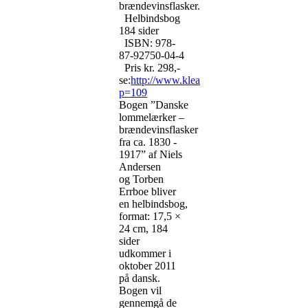
brændevinsflasker.
Helbindsbog
184 sider
ISBN: 978-
87-92750-04-4
Pris kr. 298,-
se:
http://www.kleart.dk/index.php?
p=109
Bogen ”Danske
lommelærker –
brændevinsflasker
fra ca. 1830 -
1917” af Niels
Andersen
og Torben
Errboe bliver
en helbindsbog,
format: 17,5 ×
24 cm, 184
sider
udkommer i
oktober 2011
på dansk.
Bogen vil
gennemgå de