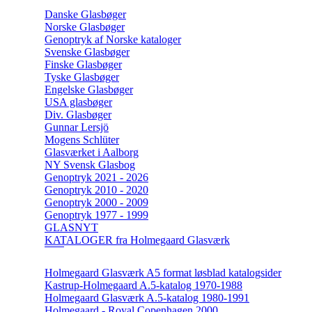
Danske Glasbøger
Norske Glasbøger
Genoptryk af Norske kataloger
Svenske Glasbøger
Finske Glasbøger
Tyske Glasbøger
Engelske Glasbøger
USA glasbøger
Div. Glasbøger
Gunnar Lersjö
Mogens Schlüter
Glasværket i Aalborg
NY Svensk Glasbog
Genoptryk 2021 - 2026
Genoptryk 2010 - 2020
Genoptryk 2000 - 2009
Genoptryk 1977 - 1999
GLASNYT
KATALOGER fra Holmegaard Glasværk
Holmegaard Glasværk A5 format løsblad katalogsider
Kastrup-Holmegaard A.5-katalog 1970-1988
Holmegaard Glasværk A.5-katalog 1980-1991
Holmegaard - Royal Copenhagen 2000