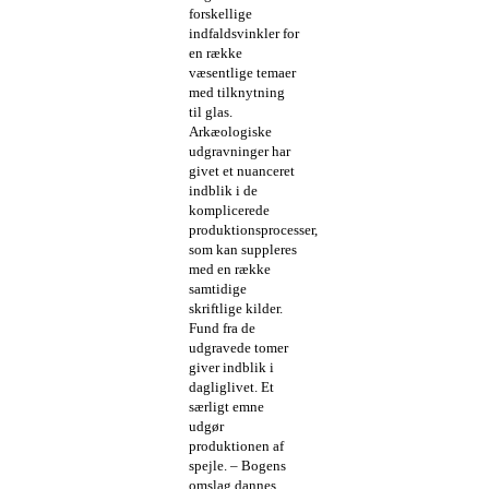
forskellige
indfaldsvinkler for
en række
væsentlige temaer
med tilknytning
til glas.
Arkæologiske
udgravninger har
givet et nuanceret
indblik i de
komplicerede
produktionsprocesser,
som kan suppleres
med en række
samtidige
skriftlige kilder.
Fund fra de
udgravede tomer
giver indblik i
dagliglivet. Et
særligt emne
udgør
produktionen af
spejle. – Bogens
omslag dannes