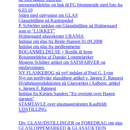
pressemeddelelse og link til FG hjemmeside med foto fra
6.03.10
Siden med oplysning om GLAS
Glasudstilling på Kastrupgård
P. Schjelder indslag om Glasudstilling på Holmegaard
som er "LUKKET"
Holmegaard glasorkester URANIA
Indslag om glas fra Bente Hansen 01.09.2008
Indslag om glas fra medlemmerne
BOGANMELDELSE + Replik til Irene
Boganmeldelse af Danske Lommelærker
Mogens Schlüter artikel om SATSFARVER og
misfarvninger.
NY FLASKEBOG på vej! indslag af Poul G. Lyng
Nyt om nordjyske glasslibere artikel v. Jørgen F. Rønnest
Hvidtglasproduktionen på Glasværket i Aalborg. artikel
v. Jørgen F. Rønnest
Indslag fra Kirsten Sanders "En oversigt over Hagen
slægten"
STAMTAVLE over glasmagerslegten Kauffeldt
UDSTILLING
Div. GLASUDSTILLINGER og FOREDRAG om glas
GLASLOPPEMARKED & GLASAUKTION