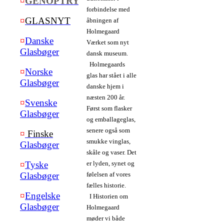
¤
GENOPTRYK
forbindelse med
¤
GLASNYT
åbningen af
Holmegaard
¤
Danske
Værket som nyt
Glasbøger
dansk museum.
Holmegaards
¤
Norske
glas har stået i alle
Glasbøger
danske hjem i
næsten 200 år.
¤
Svenske
Først som flasker
Glasbøger
og emballageglas,
senere også som
¤
Finske
smukke vinglas,
Glasbøger
skåle og vaser. Det
¤
Tyske
er lyden, synet og
Glasbøger
følelsen af vores
fælles historie.
¤
Engelske
I Historien om
Glasbøger
Holmegaard
møder vi både