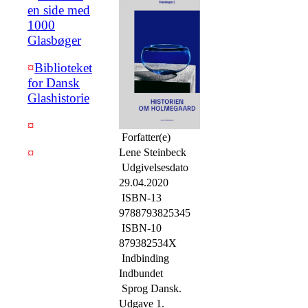
en side med
1000
Glasbøger
¤
Biblioteket
for Dansk
Glashistorie
¤
Forfatter(e)
¤
Lene Steinbeck
Udgivelsesdato
29.04.2020
ISBN-13
9788793825345
ISBN-10
879382534X
Indbinding
Indbundet
Sprog Dansk.
Udgave 1.