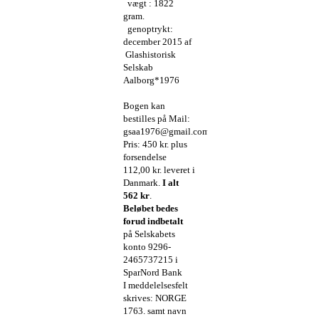
vægt : 1822
gram.
genoptrykt:
december 2015 af
Glashistorisk
Selskab
Aalborg*1976
Bogen kan
bestilles på Mail:
gsaa1976@gmail.com
Pris: 450 kr. plus
forsendelse
112,00 kr. leveret i
Danmark.
I alt
562 kr
.
Beløbet bedes
forud indbetalt
på Selskabets
konto 9296-
2465737215 i
SparNord Bank
I meddelelsesfelt
skrives: NORGE
1763. samt navn