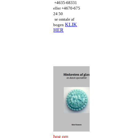
+4635-68331
eller +4670-675
24 50
se omtale af
KLIK
bogen
HER
bog om