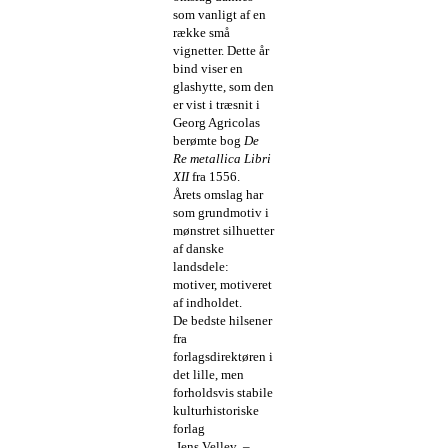
som vanligt af en
række små
vignetter. Dette år
bind viser en
glashytte, som den
er vist i træsnit i
Georg Agricolas
berømte bog
De
Re metallica Libri
XII
fra 1556.
Årets omslag har
som grundmotiv i
mønstret silhuetter
af danske
landsdele:
motiver, motiveret
af indholdet.
De bedste hilsener
fra
forlagsdirektøren i
det lille, men
forholdsvis stabile
kulturhistoriske
forlag
Jens Vellev –