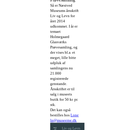
Så er Næstved
Museums årsskrift
Liv og Levn for
året 2014
udkommet. I år er
temaet
Holmegaard
Glasværks
Prøvesamling, og
der vises bl.a. et
meget, lille bitte
udpluk af
samlingens nu
21.000
registrerede
genstande.
Årsskriftet er til
salg i museets
butik for 50 kr. pr.
stk.
Det kan også
bestilles hos
Lone
ln@museerne.dk