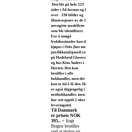
Den ble på hele 223
sider i A4 format og har
over 330 bilder og
illustrasjoner av de 112
navngitte modellene
som ble identifisert.
For å unngå
fraktkostnader kan den
kjøpes i Oslo (hos meg:
jan.fikkan@gmail.com),
på Hadeland Glassverk,
og hos Kim Anders i
Horten. Den kan
bestilles i alle
bokhandler, men det
kan ta tid å få den. Den
er også tilgjengelig i
nettbokhandler, men jeg
har sett opptil 2 uker
leveringstid.
Til Danmark
er prisen NOK
395.-
+ fragt
Bogen bestilles
ved at skrive en