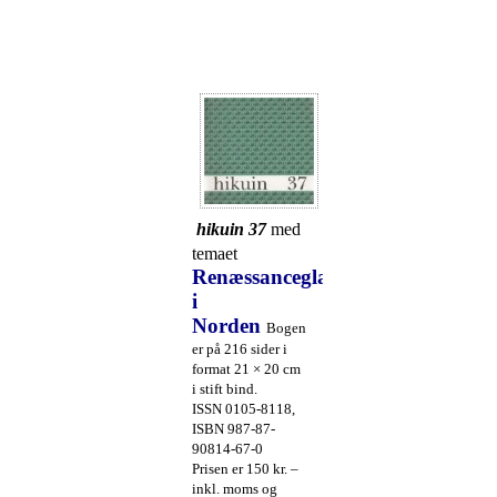
hikuin 37
med
temaet
Renæssanceglas
i
Norden
Bogen
er på 216 sider i
format 21 × 20 cm
i stift bind.
ISSN 0105-8118,
ISBN 987-87-
90814-67-0
Prisen er 150 kr. –
inkl. moms og