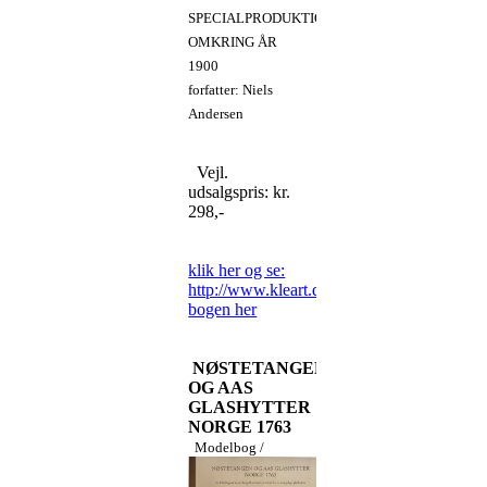
SPECIALPRODUKTIONER
OMKRING ÅR
1900
forfatter: Niels
Andersen
Vejl.
udsalgspris: kr.
298,-
klik her og se:
http://www.kleart.dk/bestil-
bogen her
NØSTETANGEN
OG AAS
GLASHYTTER
NORGE 1763
Modelbog /