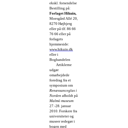
ekskl. forsendelse
Bestilling på:
Forlaget Hikuin,
Moesgård Allé 20,
8270 Højbjerg
eller på tlf. 86 66
76 66
eller på
forlagets
hjemmeside:
www.hikuin.dk
eller i
Boghandelen
Artiklerne
udgør
omarbejdede
foredrag fra et
symposium om
Renæssanceglas i
Norden
afholdt på
Malmö museum
27.-28. januar
2010. Forskere fra
universiteter og
museer redegør i
bogen med