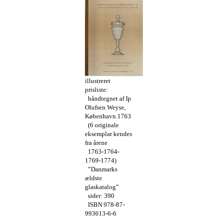
illustreret
prisliste:
håndtegnet af Ip
Olufsen Weyse,
København.1763
(6 originale
eksemplar kendes
fra årene
1763-1764-
1769-1774)
”Danmarks
ældste
glaskatalog”
sider: 390
ISBN 978-87-
993613-6-6