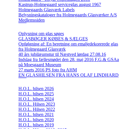
Kastrup-Holmegaard serviceglas august 1967
Holmegaards Glasværk Labels
Belysningskataloger fra Holmegaards Glasværker A/S
Medlemssiden
Oplysning om glas søges
GLASBØGER KØBES & SÆLGES
Opfølgning af: En beretning om emaljedekorerede glas
fra Holmegaard Glasværk
40 års jubilæumstur til Næstved lørdag 27.08.16
Indslag fra fællesmødet den 28. maj 2016 F.G.& GSAa
på Moesgaard Museum
27 marts 2016 PS foto fra AHM
EN GLASHILSEN FRA HANS OLAF LINDHARD
H.O.L. hilsen 2026
H.O.L. hilsen 2025
H.O.L. hilsen 2024
H.O.L. Hilsen 2023
H.O.L. Hilsen 2022
H.O.L. hilsen 2021
H.O.L. hilsen 2020
H.O.L. hilsen 2019