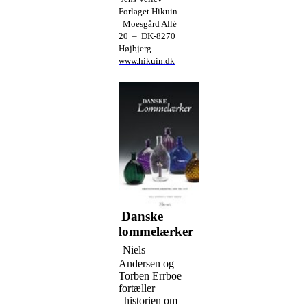
Forlaget Hikuin –
Moesgård Allé
20 – DK-8270
Højbjerg –
www.hikuin.dk
Danske
lommelærker
Niels
Andersen og
Torben Errboe
fortæller
historien om