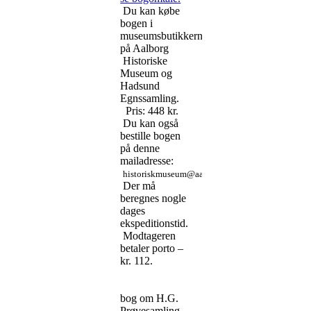
Du kan købe
bogen i
museumsbutikkerne
på Aalborg
Historiske
Museum og
Hadsund
Egnssamling.
Pris: 448 kr.
Du kan også
bestille bogen
på denne
mailadresse:
historiskmuseum@aalborg.dk
Der må
beregnes nogle
dages
ekspeditionstid.
Modtageren
betaler porto –
kr. 112.
bog om H.G.
Prøvesamling