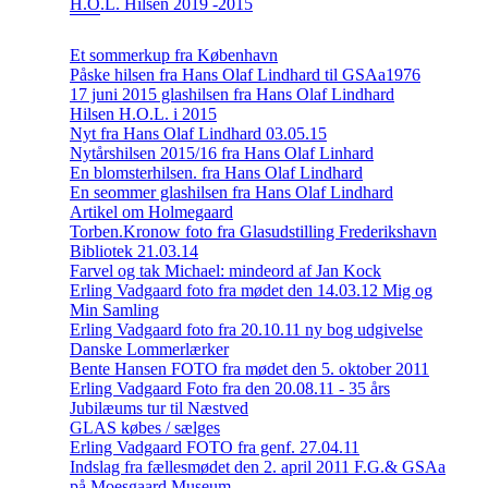
H.O.L. Hilsen 2019 -2015
Et sommerkup fra København
Påske hilsen fra Hans Olaf Lindhard til GSAa1976
17 juni 2015 glashilsen fra Hans Olaf Lindhard
Hilsen H.O.L. i 2015
Nyt fra Hans Olaf Lindhard 03.05.15
Nytårshilsen 2015/16 fra Hans Olaf Linhard
En blomsterhilsen. fra Hans Olaf Lindhard
En seommer glashilsen fra Hans Olaf Lindhard
Artikel om Holmegaard
Torben.Kronow foto fra Glasudstilling Frederikshavn
Bibliotek 21.03.14
Farvel og tak Michael: mindeord af Jan Kock
Erling Vadgaard foto fra mødet den 14.03.12 Mig og
Min Samling
Erling Vadgaard foto fra 20.10.11 ny bog udgivelse
Danske Lommerlærker
Bente Hansen FOTO fra mødet den 5. oktober 2011
Erling Vadgaard Foto fra den 20.08.11 - 35 års
Jubilæums tur til Næstved
GLAS købes / sælges
Erling Vadgaard FOTO fra genf. 27.04.11
Indslag fra fællesmødet den 2. april 2011 F.G.& GSAa
på Moesgaard Museum