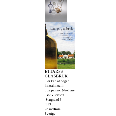
ETTARPS
GLASBRUK
For køb af bogen
kontakt mail:
bog.persson@swipnet.se
Bo G Persson
Stargränd 3
313 30
Oskarström
Sverige