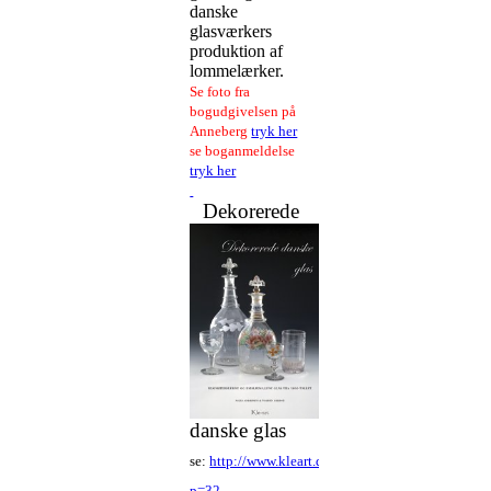
danske
glasværkers
produktion af
lommelærker.
Se foto fra
bogudgivelsen på
Anneberg
tryk her
se boganmeldelse
tryk her
Dekorerede
danske glas
se:
http://www.kleart.dk/index.php?
p=32