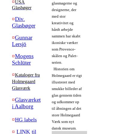
¤
USA
glasmagerne og
Glasbøger
designerne, der
med stor
¤
Div.
kreativitet og
Glasbøger
hårdt arbejde
sammen har skabt
¤
Gunnar
ikoniske værker
Lersjö
som Provence-
¤
Mogens
skålen og Palet-
Schlüter
serien.
Historien om
¤
Kataloger fra
Holmegaard er rigt
Holmegaard
illustreret med
Glasværk
smukke billeder af
glas gennem tiden
¤
Glasværket
og udkommer op
i Aalborg
til åbningen af det
store Holmegaard
¤
HG labels
Værk som nyt
dansk museum.
¤
LINK til