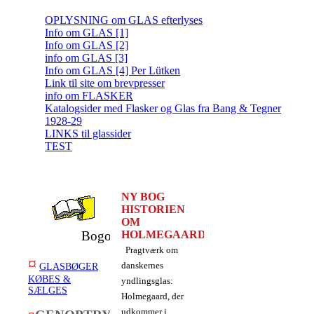
OPLYSNING om GLAS efterlyses
Info om GLAS [1]
Info om GLAS [2]
info om GLAS [3]
Info om GLAS [4] Per Lütken
Link til site om brevpresser
info om FLASKER
Katalogsider med Flasker og Glas fra Bang & Tegner
1928-29
LINKS til glassider
TEST
NY BOG
HISTORIEN
OM
Bogoversigt
HOLMEGAARD
Pragtværk om
¤
danskernes
GLASBØGER
KØBES &
yndlingsglas:
SÆLGES
Holmegaard, der
udkommer i