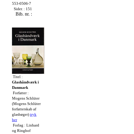
553-0506-7
Sider. : 151
Bib. nr. :
Titel :
Glashåndværk i
Danmark
Forfatter :
Mogens Schlüter
(Mogens Schlüter
forfatterskab af
glasbøger)
tryk
her
Forlag : Linhard
og Ringhof