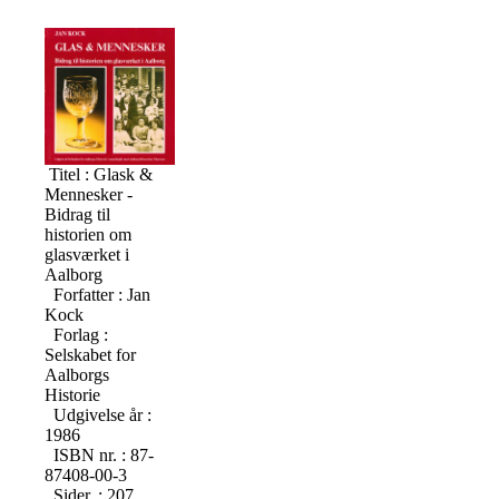
Titel : Glask &
Mennesker -
Bidrag til
historien om
glasværket i
Aalborg
Forfatter : Jan
Kock
Forlag :
Selskabet for
Aalborgs
Historie
Udgivelse år :
1986
ISBN nr. : 87-
87408-00-3
Sider. : 207