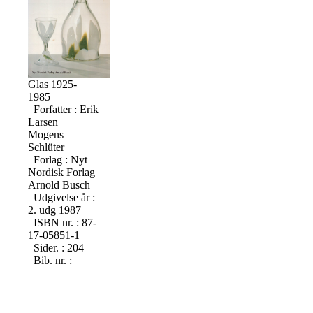
Glas 1925-
1985
Forfatter : Erik
Larsen
Mogens
Schlüter
Forlag : Nyt
Nordisk Forlag
Arnold Busch
Udgivelse år :
2. udg 1987
ISBN nr. : 87-
17-05851-1
Sider. : 204
Bib. nr. :