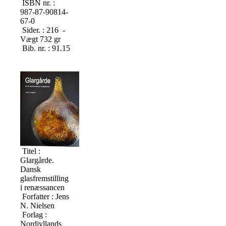
ISBN nr. :
987-87-90814-
67-0
Sider. : 216 -
Vægt 732 gr
Bib. nr. : 91.15
Titel :
Glargårde.
Dansk
glasfremstilling
i renæssancen
Forfatter : Jens
N. Nielsen
Forlag :
Nordjyllands