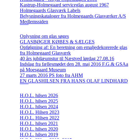
Kastrup-Holmegaard serviceglas august 1967
Holmegaards Glasværk Labels
Belysningskataloger fra Holmegaards Glasværker A/S
Medlemssiden
Oplysning om glas søges
GLASBØGER KØBES & SÆLGES
Opfølgning af: En beretning om emaljedekorerede glas
fra Holmegaard Glasværk
40 års jubilæumstur til Næstved lørdag 27.08.16
Indslag fra fællesmødet den 28. maj 2016 F.G.& GSAa
på Moesgaard Museum
27 marts 2016 PS foto fra AHM
EN GLASHILSEN FRA HANS OLAF LINDHARD
H.O.L. hilsen 2026
H.O.L. hilsen 2025
H.O.L. hilsen 2024
H.O.L. Hilsen 2023
H.O.L. Hilsen 2022
H.O.L. hilsen 2021
H.O.L. hilsen 2020
H.O.L. hilsen 2019