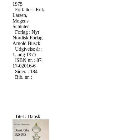
1975
Forfatter : Erik
Larsen,
Mogens
Schlüter
Forlag : Nyt
Nordisk Forlag
Arnold Busck
Udgivelse år :
1. udg 1975
ISBN nr. : 87-
17-02016-6
Sider. : 184
Bib. nr. :
Titel : Dansk