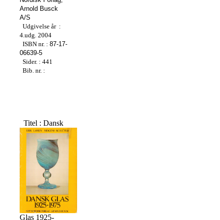
Arnold Busck
A/S
Udgivelse år :
4.udg. 2004
ISBN nr. :
87-17-
06639-5
Sider. : 441
Bib. nr. :
Titel : Dansk
Glas 1925-