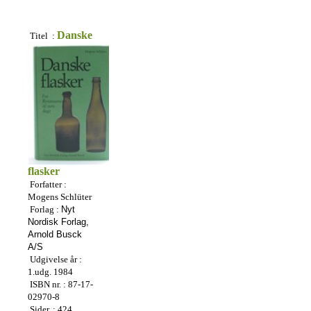
D
anske
Tite
l :
flasker
Forfatter :
Mogens Schlüter
Forlag :
Nyt
N
ordisk Forlag,
Arnold Busck
A/S
Udgivelse år
:
1.udg. 1984
ISBN nr. : 87-17-
02970-8
Sider. : 424