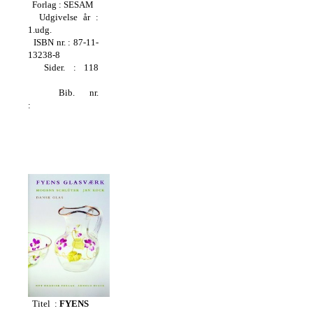
Forlag : SESAM
Udgivelse å
r :
1.udg.
ISBN
nr. : 87-11-
13238-8
Sider. : 118
Bib. nr.
:
Titel :
FYENS