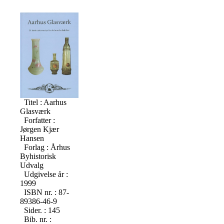
Titel : Aarhus
Glasværk
Forfatter :
Jørgen Kjær
Hansen
Forlag : Århus
Byhistorisk
Udvalg
Udgivelse år :
1999
ISBN nr. : 87-
89386-46-9
Sider. : 145
Bib. nr. :