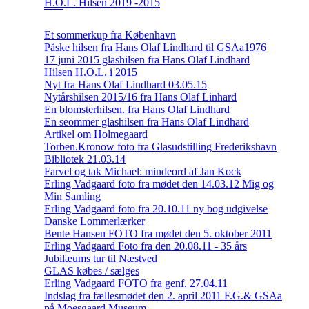
H.O.L. Hilsen 2019 -2015
Et sommerkup fra København
Påske hilsen fra Hans Olaf Lindhard til GSAa1976
17 juni 2015 glashilsen fra Hans Olaf Lindhard
Hilsen H.O.L. i 2015
Nyt fra Hans Olaf Lindhard 03.05.15
Nytårshilsen 2015/16 fra Hans Olaf Linhard
En blomsterhilsen. fra Hans Olaf Lindhard
En seommer glashilsen fra Hans Olaf Lindhard
Artikel om Holmegaard
Torben.Kronow foto fra Glasudstilling Frederikshavn
Bibliotek 21.03.14
Farvel og tak Michael: mindeord af Jan Kock
Erling Vadgaard foto fra mødet den 14.03.12 Mig og
Min Samling
Erling Vadgaard foto fra 20.10.11 ny bog udgivelse
Danske Lommerlærker
Bente Hansen FOTO fra mødet den 5. oktober 2011
Erling Vadgaard Foto fra den 20.08.11 - 35 års
Jubilæums tur til Næstved
GLAS købes / sælges
Erling Vadgaard FOTO fra genf. 27.04.11
Indslag fra fællesmødet den 2. april 2011 F.G.& GSAa
på Moesgaard Museum