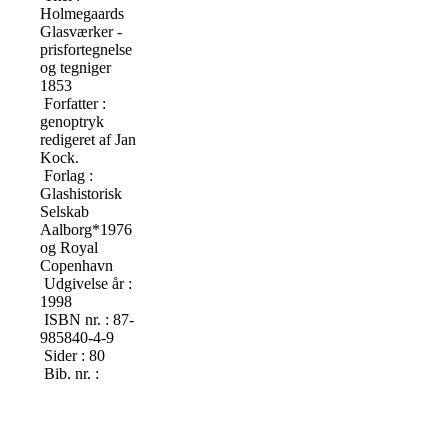
Holmegaards
Glasværker -
prisfortegnelse
og tegniger
1853
Forfatter :
genoptryk
redigeret af Jan
Kock.
Forlag :
Glashistorisk
Selskab
Aalborg*1976
og Royal
Copenhavn
Udgivelse år :
1998
ISBN nr. : 87-
985840-4-9
Sider : 80
Bib. nr. :