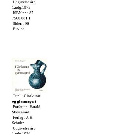
Udgivelse år :
1.udg.1973
ISBN nr. : 87
7560 081 1
Sider. : 96
Bib. nr. :
Titel :
Glaskunst
og
glasmageri
Forfatter : Harald
Skougaard
Forlag : J. H.
Schultz
Udgivelse år :
1.udg.1976