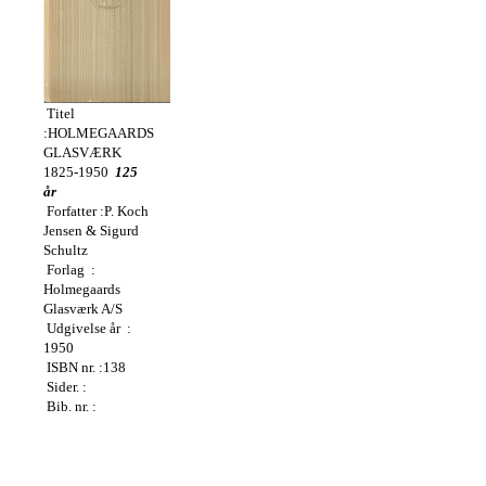
Titel
:HOLMEGAARDS
GLASVÆRK
1825-1950
125
år
Forfatter :P. Koch
Jensen & Sigurd
Schultz
Forlag :
Holmegaards
Glasværk A/S
Udgivelse år :
1950
ISBN nr. :138
Sider. :
Bib. nr. :