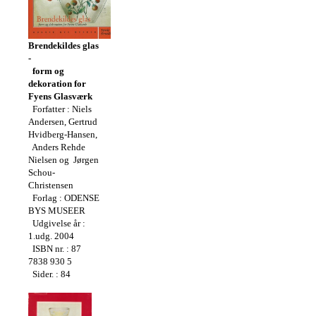
Brendekildes glas
-
form og
dekoration for
Fyens Glasværk
Forfatter : Niels
Andersen, Gertrud
Hvidberg-Hansen,
Anders Rehde
Nielsen og Jørgen
Schou-
Christensen
Forlag : ODENSE
BYS MUSEER
Udgivelse år :
1.udg. 2004
ISBN nr. : 87
7838 930 5
Sider. : 84