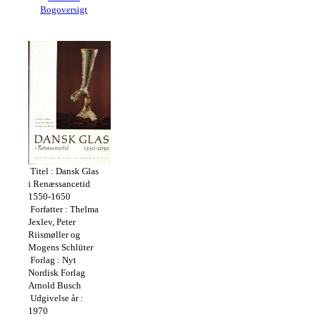
Bogoversigt
Titel : Dansk Glas
i Renæssancetid
1550-1650
Forfatter : Thelma
Jexlev, Peter
Riismøller og
Mogens Schlüter
Forlag : Nyt
Nordisk Forlag
Arnold Busch
Udgivelse år :
1970