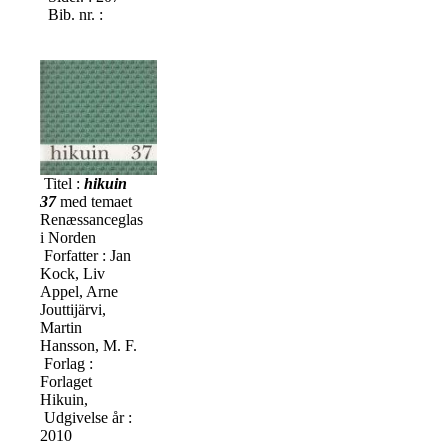
Bib. nr. :
Titel :
hikuin
37
med temaet
Renæssanceglas
i Norden
Forfatter : Jan
Kock, Liv
Appel, Arne
Jouttijärvi,
Martin
Hansson, M. F.
Forlag :
Forlaget
Hikuin,
Udgivelse år :
2010