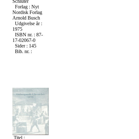
Schlüter
Forlag : Nyt
Nordisk Forlag
Arnold Busch
Udgivelse år :
1975
ISBN nr. : 87-
17-02067-0
Sider : 145
Bib. nr. :
Titel :