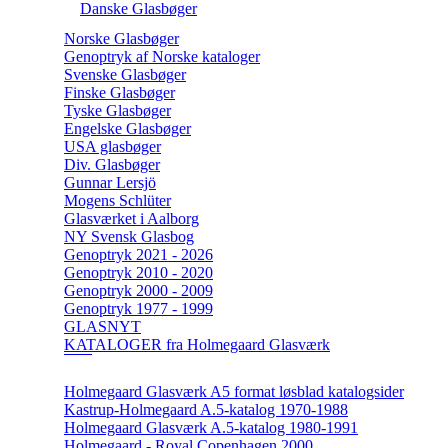
Danske Glasbøger
Norske Glasbøger
Genoptryk af Norske kataloger
Svenske Glasbøger
Finske Glasbøger
Tyske Glasbøger
Engelske Glasbøger
USA glasbøger
Div. Glasbøger
Gunnar Lersjö
Mogens Schlüter
Glasværket i Aalborg
NY Svensk Glasbog
Genoptryk 2021 - 2026
Genoptryk 2010 - 2020
Genoptryk 2000 - 2009
Genoptryk 1977 - 1999
GLASNYT
KATALOGER fra Holmegaard Glasværk
Holmegaard Glasværk A5 format løsblad katalogsider
Kastrup-Holmegaard A.5-katalog 1970-1988
Holmegaard Glasværk A.5-katalog 1980-1991
Holmegaard - Royal Copenhagen 2000