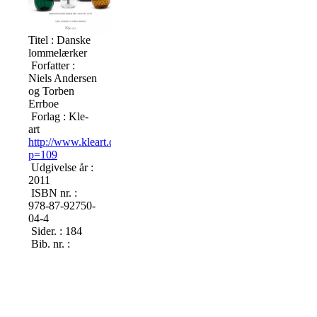
Titel : Danske
lommelærker
Forfatter :
Niels Andersen
og Torben
Errboe
Forlag : Kle-
art
http://www.kleart.dk/index.php?
p=109
Udgivelse år :
2011
ISBN nr. :
978-87-92750-
04-4
Sider. : 184
Bib. nr. :