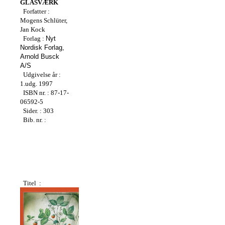
GLASVÆRK
Forfatter :
Mogens Schlüter,
Jan Kock
Forlag :
Nyt
Nordisk Forlag,
Arnold Busck
A/S
Udgivelse år :
1.udg. 1997
ISBN nr. : 87-17-
06592-5
Sider. : 303
Bib. nr. :
Titel :