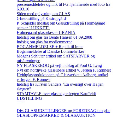
pressemeddelelse og link til FG hjemmeside med foto fra
6.03.10
Siden med oplysning om GLAS
Glasudstilling på Kastrupgård
P. Schjelder indslag om Glasudstilling på Holmegaard
som er "LUKKET"
Holmegaard glasorkester URANIA
Indslag om glas fra Bente Hansen 01.09.2008
Indslag om glas fra medlemmerne
BOGANMELDELSE + Replik til Irene
Boganmeldelse af Danske Lommelærker
Mogens Schlüter artikel om SATSFARVER og
misfarvninger.
NY FLASKEBOG på vej! indslag af Poul G. Lyng
Nyt om nordjyske glasslibere artikel v. Jørgen F. Rønnest
Hvidtglasproduktionen på Glasværket i Aalborg. artikel
v. Jørgen F. Rønnest
Indslag fra Kirsten Sanders "En oversigt over Hagen
slægten"
STAMTAVLE over glasmagerslegten Kauffeldt
UDSTILLING
Div. GLASUDSTILLINGER og FOREDRAG om glas
GLASLOPPEMARKED & GLASAUKTION