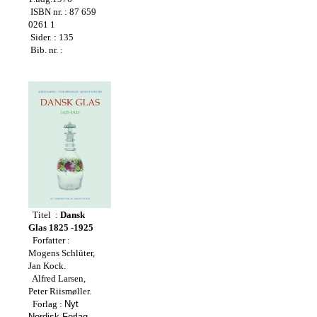
ISBN nr. : 87 659
0261 1
Sider. : 135
Bib. nr. :
Titel :
Dansk
Glas 1825 -1925
Forfatter :
Mogens Schlüter,
Jan Kock.
Alfred Larsen,
Peter Riismøller.
Forlag :
Nyt
Nordisk Forlag,