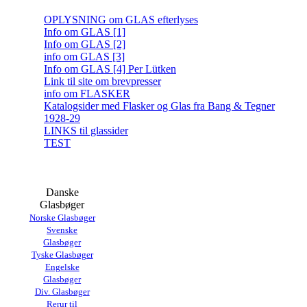
OPLYSNING om GLAS efterlyses
Info om GLAS [1]
Info om GLAS [2]
info om GLAS [3]
Info om GLAS [4] Per Lütken
Link til site om brevpresser
info om FLASKER
Katalogsider med Flasker og Glas fra Bang & Tegner
1928-29
LINKS til glassider
TEST
Danske
Glasbøger
Norske Glasbøger
Svenske
Glasbøger
Tyske Glasbøger
Engelske
Glasbøger
Div. Glasbøger
Rerur til