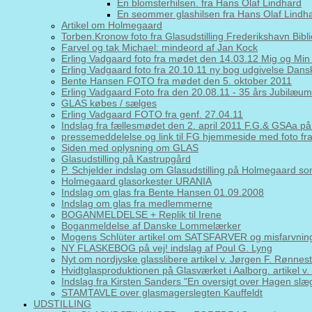
En blomsterhilsen. fra Hans Olaf Lindhard
En seommer glashilsen fra Hans Olaf Lindh
Artikel om Holmegaard
Torben.Kronow foto fra Glasudstilling Frederikshavn Bibl
Farvel og tak Michael: mindeord af Jan Kock
Erling Vadgaard foto fra mødet den 14.03.12 Mig og Min
Erling Vadgaard foto fra 20.10.11 ny bog udgivelse Da
Bente Hansen FOTO fra mødet den 5. oktober 2011
Erling Vadgaard Foto fra den 20.08.11 - 35 års Jubilæums
GLAS købes / sælges
Erling Vadgaard FOTO fra genf. 27.04.11
Indslag fra fællesmødet den 2. april 2011 F.G.& GSAa
pressemeddelelse og link til FG hjemmeside med foto fr
Siden med oplysning om GLAS
Glasudstilling på Kastrupgård
P. Schjelder indslag om Glasudstilling på Holmegaard s
Holmegaard glasorkester URANIA
Indslag om glas fra Bente Hansen 01.09.2008
Indslag om glas fra medlemmerne
BOGANMELDELSE + Replik til Irene
Boganmeldelse af Danske Lommelærker
Mogens Schlüter artikel om SATSFARVER og misfarvning
NY FLASKEBOG på vej! indslag af Poul G. Lyng
Nyt om nordjyske glasslibere artikel v. Jørgen F. Rønnest
Hvidtglasproduktionen på Glasværket i Aalborg. artikel v
Indslag fra Kirsten Sanders "En oversigt over Hagen slæ
STAMTAVLE over glasmagerslegten Kauffeldt
UDSTILLING