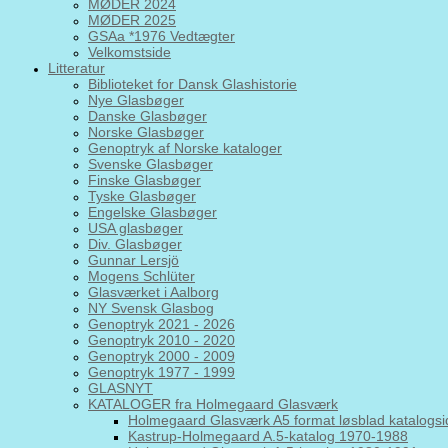
MØDER 2024
MØDER 2025
GSAa *1976 Vedtægter
Velkomstside
Litteratur
Biblioteket for Dansk Glashistorie
Nye Glasbøger
Danske Glasbøger
Norske Glasbøger
Genoptryk af Norske kataloger
Svenske Glasbøger
Finske Glasbøger
Tyske Glasbøger
Engelske Glasbøger
USA glasbøger
Div. Glasbøger
Gunnar Lersjö
Mogens Schlüter
Glasværket i Aalborg
NY Svensk Glasbog
Genoptryk 2021 - 2026
Genoptryk 2010 - 2020
Genoptryk 2000 - 2009
Genoptryk 1977 - 1999
GLASNYT
KATALOGER fra Holmegaard Glasværk
Holmegaard Glasværk A5 format løsblad katalogsi
Kastrup-Holmegaard A.5-katalog 1970-1988