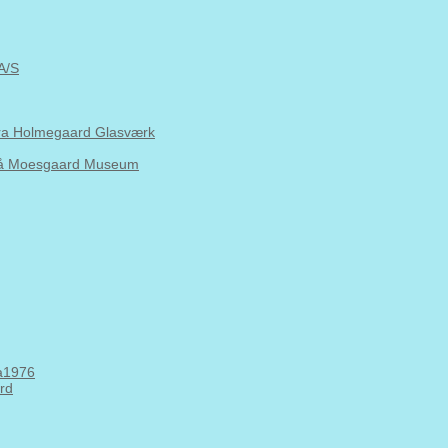
A/S
fra Holmegaard Glasværk
 på Moesgaard Museum
Aa1976
ard