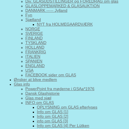
Div. GLASUDSTILLINGER og FOREDRAG om glas
GLASLOPPEMARKED & GLASAUKTION
DANMARK ----- Jylland
Fyn
Sjælland
NYT fra HOLMEGAARDVÆRK
NORGE
SVERIGE
FINLAND
TYSKLAND
HOLLAND
FRANKRIG
ITALIEN
SPANIEN
ENGLAND
USA
FACEBOOK sider om GLAS
Ønsker at blive medlem
Glas info
PowerPoint fra møderne i GSAa*1976
Dansk Glashistorie
Glas med sjæl
INFO om GLAS
OPLYSNING om GLAS efterlyses
Info om GLAS [1]
Info om GLAS [2]
info om GLAS [3]
Info om GLAS [4] Per Lütken