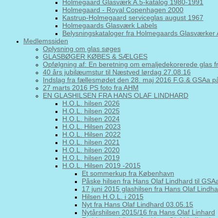
Holmegaard Glasværk A.5-katalog 1980-1991
Holmegaard - Royal Copenhagen 2000
Kastrup-Holmegaard serviceglas august 1967
Holmegaards Glasværk Labels
Belysningskataloger fra Holmegaards Glasværker 
Medlemssiden
Oplysning om glas søges
GLASBØGER KØBES & SÆLGES
Opfølgning af: En beretning om emaljedekorerede glas 
40 års jubilæumstur til Næstved lørdag 27.08.16
Indslag fra fællesmødet den 28. maj 2016 F.G.& GSAa
27 marts 2016 PS foto fra AHM
EN GLASHILSEN FRA HANS OLAF LINDHARD
H.O.L. hilsen 2026
H.O.L. hilsen 2025
H.O.L. hilsen 2024
H.O.L. Hilsen 2023
H.O.L. Hilsen 2022
H.O.L. hilsen 2021
H.O.L. hilsen 2020
H.O.L. hilsen 2019
H.O.L. Hilsen 2019 -2015
Et sommerkup fra København
Påske hilsen fra Hans Olaf Lindhard til GS
17 juni 2015 glashilsen fra Hans Olaf Lindh
Hilsen H.O.L. i 2015
Nyt fra Hans Olaf Lindhard 03.05.15
Nytårshilsen 2015/16 fra Hans Olaf Linhard