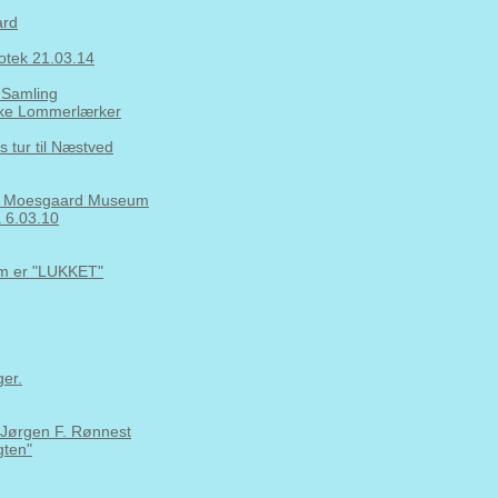
ard
iotek 21.03.14
 Samling
nske Lommerlærker
 tur til Næstved
 på Moesgaard Museum
a 6.03.10
om er "LUKKET"
er.
. Jørgen F. Rønnest
gten"