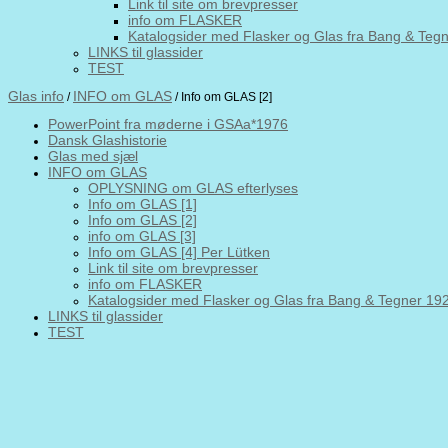
Link til site om brevpresser
info om FLASKER
Katalogsider med Flasker og Glas fra Bang & Teg
LINKS til glassider
TEST
Glas info
INFO om GLAS
/
/ Info om GLAS [2]
PowerPoint fra møderne i GSAa*1976
Dansk Glashistorie
Glas med sjæl
INFO om GLAS
OPLYSNING om GLAS efterlyses
Info om GLAS [1]
Info om GLAS [2]
info om GLAS [3]
Info om GLAS [4] Per Lütken
Link til site om brevpresser
info om FLASKER
Katalogsider med Flasker og Glas fra Bang & Tegner 19
LINKS til glassider
TEST