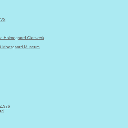
A/S
fra Holmegaard Glasværk
 på Moesgaard Museum
Aa1976
ard