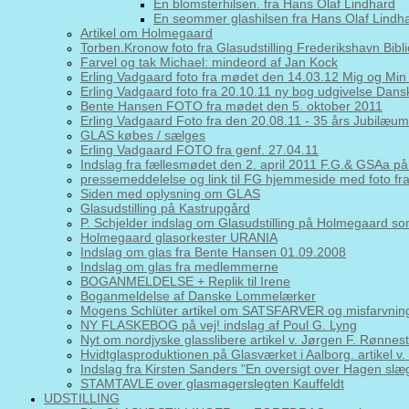
En blomsterhilsen. fra Hans Olaf Lindhard
En seommer glashilsen fra Hans Olaf Lindh
Artikel om Holmegaard
Torben.Kronow foto fra Glasudstilling Frederikshavn Bibl
Farvel og tak Michael: mindeord af Jan Kock
Erling Vadgaard foto fra mødet den 14.03.12 Mig og Min
Erling Vadgaard foto fra 20.10.11 ny bog udgivelse Da
Bente Hansen FOTO fra mødet den 5. oktober 2011
Erling Vadgaard Foto fra den 20.08.11 - 35 års Jubilæums
GLAS købes / sælges
Erling Vadgaard FOTO fra genf. 27.04.11
Indslag fra fællesmødet den 2. april 2011 F.G.& GSAa
pressemeddelelse og link til FG hjemmeside med foto fr
Siden med oplysning om GLAS
Glasudstilling på Kastrupgård
P. Schjelder indslag om Glasudstilling på Holmegaard s
Holmegaard glasorkester URANIA
Indslag om glas fra Bente Hansen 01.09.2008
Indslag om glas fra medlemmerne
BOGANMELDELSE + Replik til Irene
Boganmeldelse af Danske Lommelærker
Mogens Schlüter artikel om SATSFARVER og misfarvning
NY FLASKEBOG på vej! indslag af Poul G. Lyng
Nyt om nordjyske glasslibere artikel v. Jørgen F. Rønnest
Hvidtglasproduktionen på Glasværket i Aalborg. artikel v
Indslag fra Kirsten Sanders "En oversigt over Hagen slæ
STAMTAVLE over glasmagerslegten Kauffeldt
UDSTILLING