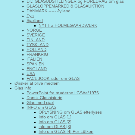
Div. GLASUDSTILLINGER og FOREDRAG om glas
GLASLOPPEMARKED & GLASAUKTION
DANMARK ----- Jylland
Fyn
Sjælland
NYT fra HOLMEGAARDVÆRK
NORGE
SVERIGE
FINLAND
TYSKLAND
HOLLAND
FRANKRIG
ITALIEN
SPANIEN
ENGLAND
USA
FACEBOOK sider om GLAS
Ønsker at blive medlem
Glas info
PowerPoint fra møderne i GSAa*1976
Dansk Glashistorie
Glas med sjæl
INFO om GLAS
OPLYSNING om GLAS efterlyses
Info om GLAS [1]
Info om GLAS [2]
info om GLAS [3]
Info om GLAS [4] Per Lütken