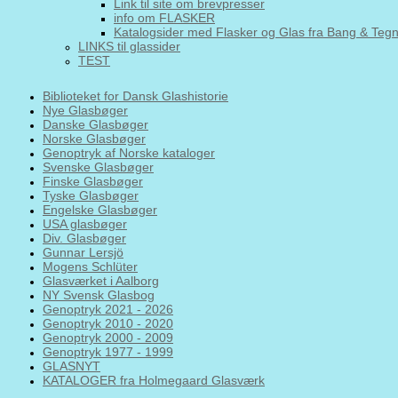
Link til site om brevpresser
info om FLASKER
Katalogsider med Flasker og Glas fra Bang & Teg
LINKS til glassider
TEST
Biblioteket for Dansk Glashistorie
Nye Glasbøger
Danske Glasbøger
Norske Glasbøger
Genoptryk af Norske kataloger
Svenske Glasbøger
Finske Glasbøger
Tyske Glasbøger
Engelske Glasbøger
USA glasbøger
Div. Glasbøger
Gunnar Lersjö
Mogens Schlüter
Glasværket i Aalborg
NY Svensk Glasbog
Genoptryk 2021 - 2026
Genoptryk 2010 - 2020
Genoptryk 2000 - 2009
Genoptryk 1977 - 1999
GLASNYT
KATALOGER fra Holmegaard Glasværk