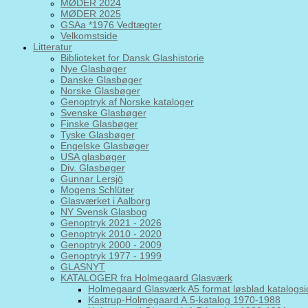
MØDER 2024
MØDER 2025
GSAa *1976 Vedtægter
Velkomstside
Litteratur
Biblioteket for Dansk Glashistorie
Nye Glasbøger
Danske Glasbøger
Norske Glasbøger
Genoptryk af Norske kataloger
Svenske Glasbøger
Finske Glasbøger
Tyske Glasbøger
Engelske Glasbøger
USA glasbøger
Div. Glasbøger
Gunnar Lersjö
Mogens Schlüter
Glasværket i Aalborg
NY Svensk Glasbog
Genoptryk 2021 - 2026
Genoptryk 2010 - 2020
Genoptryk 2000 - 2009
Genoptryk 1977 - 1999
GLASNYT
KATALOGER fra Holmegaard Glasværk
Holmegaard Glasværk A5 format løsblad katalogsi
Kastrup-Holmegaard A.5-katalog 1970-1988