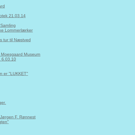
ard
iotek 21.03.14
 Samling
nske Lommerlærker
 tur til Næstved
 på Moesgaard Museum
a 6.03.10
om er "LUKKET"
er.
. Jørgen F. Rønnest
gten"