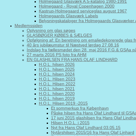
Holmegaard Glasværk A.5-katalog 1980-1991
Holmegaard - Royal Copenhagen 2000
Kastrup-Holmegaard serviceglas august 1967
Holmegaards Glasværk Labels
Belysningskataloger fra Holmegaards Glasværker 
Medlemssiden
Oplysning om glas søges
GLASBØGER KØBES & SÆLGES
Opfølgning af: En beretning om emaljedekorerede glas 
40 års jubilæumstur til Næstved lørdag 27.08.16
Indslag fra fællesmødet den 28. maj 2016 F.G.& GSAa
27 marts 2016 PS foto fra AHM
EN GLASHILSEN FRA HANS OLAF LINDHARD
H.O.L. hilsen 2026
H.O.L. hilsen 2025
H.O.L. hilsen 2024
H.O.L. Hilsen 2023
H.O.L. Hilsen 2022
H.O.L. hilsen 2021
H.O.L. hilsen 2020
H.O.L. hilsen 2019
H.O.L. Hilsen 2019 -2015
Et sommerkup fra København
Påske hilsen fra Hans Olaf Lindhard til GS
17 juni 2015 glashilsen fra Hans Olaf Lindh
Hilsen H.O.L. i 2015
Nyt fra Hans Olaf Lindhard 03.05.15
Nytårshilsen 2015/16 fra Hans Olaf Linhard