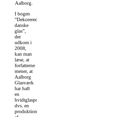
Aalborg.
I bogen
”Dekorerede
danske
glas”,
der
udkom i
2008,
kan man
læse, at
forfatterne
mener, at
Aalborg
Glasværk
har haft
en
hvidtglasproduktion
dvs. en
produktion