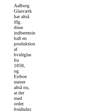
Aalborg
Glasværk
har altså
iflg.
disse
indberetninger
haft en
produktion
af
hvidtglas
fra
1858,
og
Errboe
mener
altså nu,
at der
med
ordet
hvidtglas