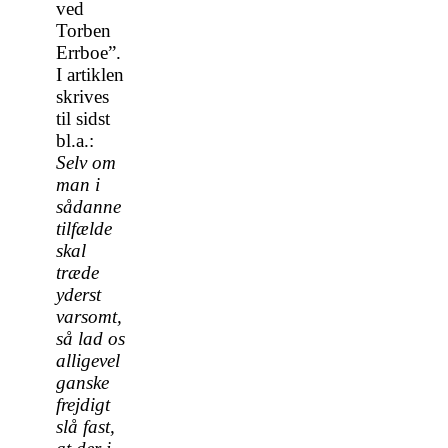
ved
Torben
Errboe”.
I artiklen
skrives
til sidst
bl.a.:
Selv om
man i
sådanne
tilfælde
skal
træde
yderst
varsomt,
så lad os
alligevel
ganske
frejdigt
slå fast,