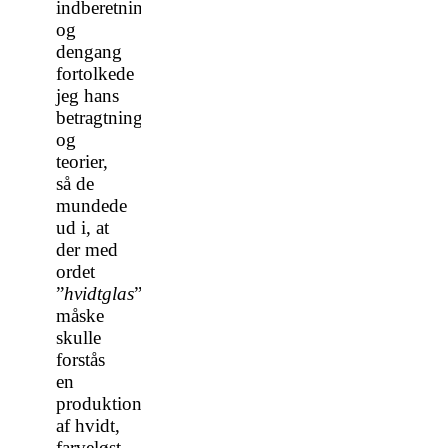
indberetninger,
og
dengang
fortolkede
jeg hans
betragtninger
og
teorier,
så de
mundede
ud i, at
der med
ordet
”
hvidtglas
”
måske
skulle
forstås
en
produktion
af hvidt,
farveløst