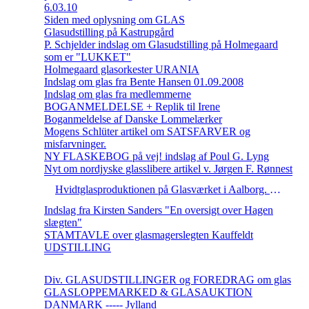
6.03.10
Siden med oplysning om GLAS
Glasudstilling på Kastrupgård
P. Schjelder indslag om Glasudstilling på Holmegaard
som er "LUKKET"
Holmegaard glasorkester URANIA
Indslag om glas fra Bente Hansen 01.09.2008
Indslag om glas fra medlemmerne
BOGANMELDELSE + Replik til Irene
Boganmeldelse af Danske Lommelærker
Mogens Schlüter artikel om SATSFARVER og
misfarvninger.
NY FLASKEBOG på vej! indslag af Poul G. Lyng
Nyt om nordjyske glasslibere artikel v. Jørgen F. Rønnest
Hvidtglasproduktionen på Glasværket i Aalborg. artikel v. Jørgen F. Rønnest
Indslag fra Kirsten Sanders "En oversigt over Hagen
slægten"
STAMTAVLE over glasmagerslegten Kauffeldt
UDSTILLING
Div. GLASUDSTILLINGER og FOREDRAG om glas
GLASLOPPEMARKED & GLASAUKTION
DANMARK ----- Jylland