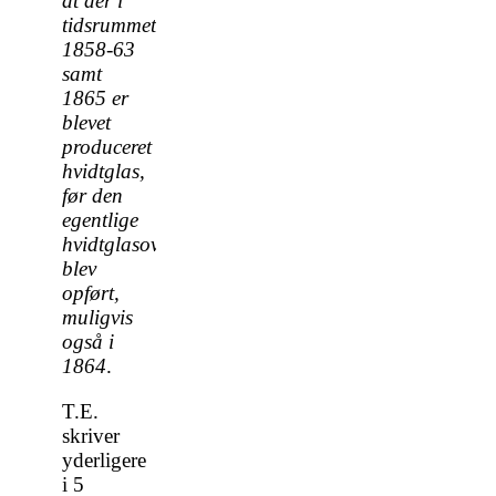
at der i
tidsrummet
1858-63
samt
1865 er
blevet
produceret
hvidtglas,
før den
egentlige
hvidtglasovn
blev
opført,
muligvis
også i
1864
.
T.E.
skriver
yderligere
i 5