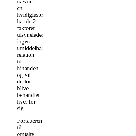
nævner
en
hvidtglasproduktion,
har de 2
faktorer
tilsyneladende
ingen
umiddelbar
relation
til
hinanden
og vil
derfor
blive
behandlet
hver for
sig.
Forfatteren
til
omtalte