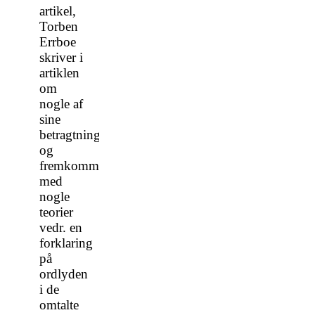
artikel,
Torben
Errboe
skriver i
artiklen
om
nogle af
sine
betragtninger
og
fremkommer
med
nogle
teorier
vedr. en
forklaring
på
ordlyden
i de
omtalte