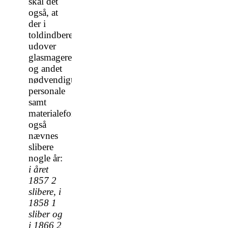
skal det
også, at
der i
toldindberetningerne,
udover
glasmagere
og andet
nødvendigt
personale
samt
materialeforbrug,
også
nævnes
slibere
nogle år:
i året
1857 2
slibere, i
1858 1
sliber og
i 1866 2