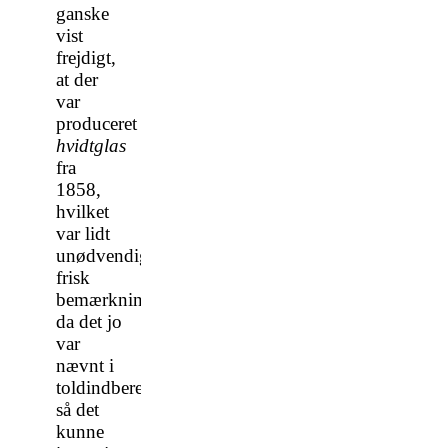
ganske
vist
frejdigt,
at der
var
produceret
hvidtglas
fra
1858,
hvilket
var lidt
unødvendig
frisk
bemærkning,
da det jo
var
nævnt i
toldindberetningerne,
så det
kunne