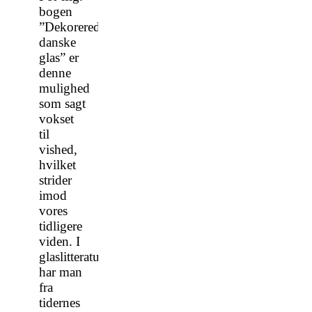
bogen
”Dekorerede
danske
glas” er
denne
mulighed
som sagt
vokset
til
vished,
hvilket
strider
imod
vores
tidligere
viden. I
glaslitteraturen
har man
fra
tidernes