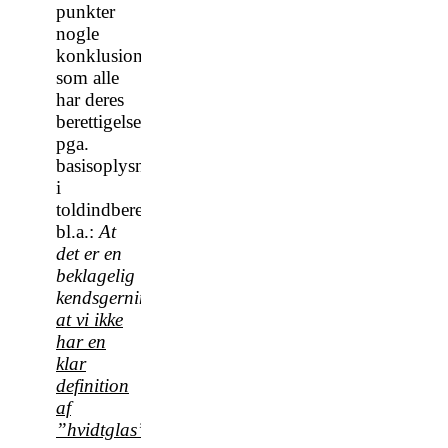
punkter
nogle
konklusioner,
som alle
har deres
berettigelse
pga.
basisoplysningerne
i
toldindberetningerne,
bl.a.:
At
det er en
beklagelig
kendsgerning,
at vi ikke
har en
klar
definition
af
”hvidtglas”
.