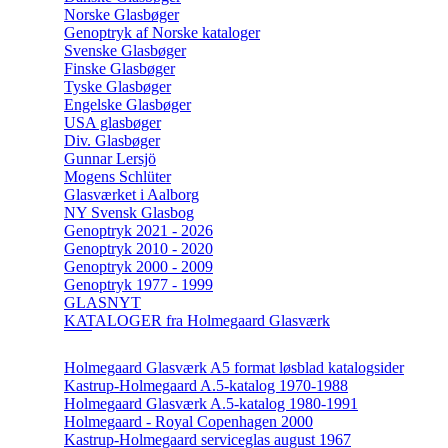
Norske Glasbøger
Genoptryk af Norske kataloger
Svenske Glasbøger
Finske Glasbøger
Tyske Glasbøger
Engelske Glasbøger
USA glasbøger
Div. Glasbøger
Gunnar Lersjö
Mogens Schlüter
Glasværket i Aalborg
NY Svensk Glasbog
Genoptryk 2021 - 2026
Genoptryk 2010 - 2020
Genoptryk 2000 - 2009
Genoptryk 1977 - 1999
GLASNYT
KATALOGER fra Holmegaard Glasværk
Holmegaard Glasværk A5 format løsblad katalogsider
Kastrup-Holmegaard A.5-katalog 1970-1988
Holmegaard Glasværk A.5-katalog 1980-1991
Holmegaard - Royal Copenhagen 2000
Kastrup-Holmegaard serviceglas august 1967