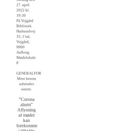
27. april
2022 kl.
19:30
På Vejgård
Bibliotek
Hadsundvej
35, 1’sal,
Vejgård,
9000
Aalborg.
Mødelokale
8
GENERALFORSAMLING.
Mere herom
udsendes
senere.
”Corona
alarm”
Aflysning
af møder
kan
forekomme
i tilfælde