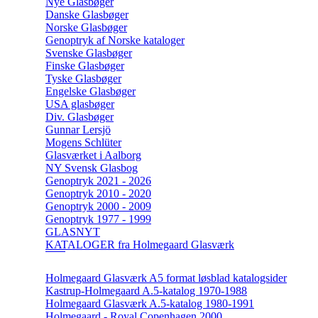
Nye Glasbøger
Danske Glasbøger
Norske Glasbøger
Genoptryk af Norske kataloger
Svenske Glasbøger
Finske Glasbøger
Tyske Glasbøger
Engelske Glasbøger
USA glasbøger
Div. Glasbøger
Gunnar Lersjö
Mogens Schlüter
Glasværket i Aalborg
NY Svensk Glasbog
Genoptryk 2021 - 2026
Genoptryk 2010 - 2020
Genoptryk 2000 - 2009
Genoptryk 1977 - 1999
GLASNYT
KATALOGER fra Holmegaard Glasværk
Holmegaard Glasværk A5 format løsblad katalogsider
Kastrup-Holmegaard A.5-katalog 1970-1988
Holmegaard Glasværk A.5-katalog 1980-1991
Holmegaard - Royal Copenhagen 2000