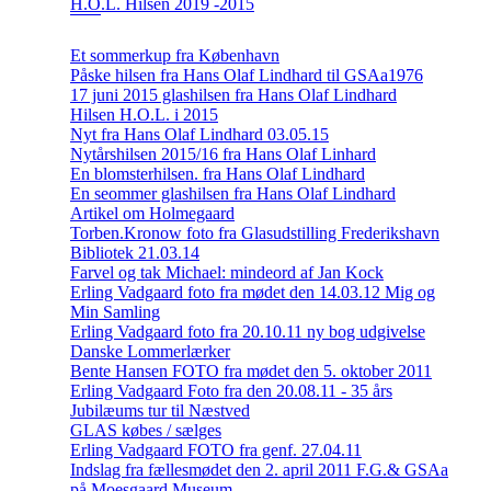
H.O.L. Hilsen 2019 -2015
Et sommerkup fra København
Påske hilsen fra Hans Olaf Lindhard til GSAa1976
17 juni 2015 glashilsen fra Hans Olaf Lindhard
Hilsen H.O.L. i 2015
Nyt fra Hans Olaf Lindhard 03.05.15
Nytårshilsen 2015/16 fra Hans Olaf Linhard
En blomsterhilsen. fra Hans Olaf Lindhard
En seommer glashilsen fra Hans Olaf Lindhard
Artikel om Holmegaard
Torben.Kronow foto fra Glasudstilling Frederikshavn
Bibliotek 21.03.14
Farvel og tak Michael: mindeord af Jan Kock
Erling Vadgaard foto fra mødet den 14.03.12 Mig og
Min Samling
Erling Vadgaard foto fra 20.10.11 ny bog udgivelse
Danske Lommerlærker
Bente Hansen FOTO fra mødet den 5. oktober 2011
Erling Vadgaard Foto fra den 20.08.11 - 35 års
Jubilæums tur til Næstved
GLAS købes / sælges
Erling Vadgaard FOTO fra genf. 27.04.11
Indslag fra fællesmødet den 2. april 2011 F.G.& GSAa
på Moesgaard Museum