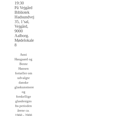
19:30
På Vejgård
Bibliotek
Hadsundvej
35, 1’sal,
Vejgård,
9000
Aalborg.
Mødelokale
8
Anni
Haugaard og
Bente
Hansen
fortæller om
udvalgte
danske
glaskunstnere
og
forskellige
glasdesigns
fra perioden
årene ca.
1960 - 2000