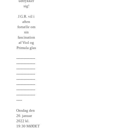
udtrykker
sig!
J.G.R. vil i
aften
fortælle om
sin
fascination
af Viol og
Primula glas
-------------
-------------
-------------
-------------
-------------
-------------
-------------
-------------
----
Onsdag den
26. januar
2022 kl.
19:30 MØDET