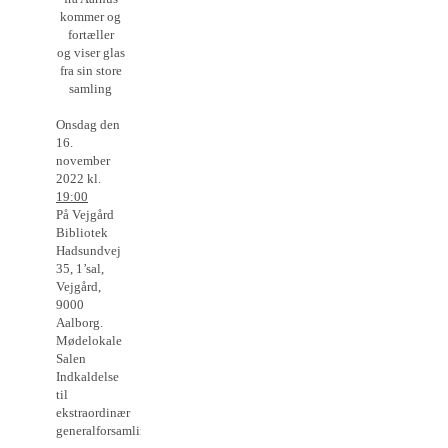
kommer og
fortæller
og viser glas
fra sin store
samling
Onsdag den
16.
november
2022 kl.
19:00
På Vejgård
Bibliotek
Hadsundvej
35, 1’sal,
Vejgård,
9000
Aalborg.
Mødelokale
Salen
Indkaldelse
til
ekstraordinær
generalforsamling