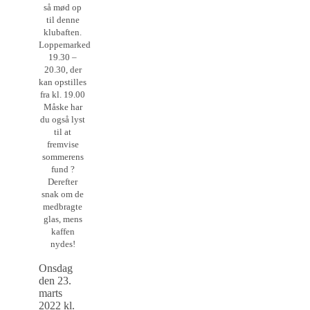
så mød op
til denne
klubaften.
Loppemarked
19.30 –
20.30, der
kan opstilles
fra kl. 19.00
Måske har
du også lyst
til at
fremvise
sommerens
fund ?
Derefter
snak om de
medbragte
glas, mens
kaffen
nydes!
Onsdag
den 23.
marts
2022 kl.