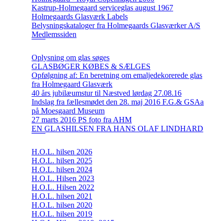
Kastrup-Holmegaard serviceglas august 1967
Holmegaards Glasværk Labels
Belysningskataloger fra Holmegaards Glasværker A/S
Medlemssiden
Oplysning om glas søges
GLASBØGER KØBES & SÆLGES
Opfølgning af: En beretning om emaljedekorerede glas
fra Holmegaard Glasværk
40 års jubilæumstur til Næstved lørdag 27.08.16
Indslag fra fællesmødet den 28. maj 2016 F.G.& GSAa
på Moesgaard Museum
27 marts 2016 PS foto fra AHM
EN GLASHILSEN FRA HANS OLAF LINDHARD
H.O.L. hilsen 2026
H.O.L. hilsen 2025
H.O.L. hilsen 2024
H.O.L. Hilsen 2023
H.O.L. Hilsen 2022
H.O.L. hilsen 2021
H.O.L. hilsen 2020
H.O.L. hilsen 2019