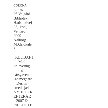
ER
CORONA
AFLYST
På Vejgård
Bibliotek
Hadsundvej
35, 1’sal,
Vejgård,
9000
Aalborg.
Mødelokale
8
”KLUBAFTEN”
Med
udlevering
af
årsgaven
Holmegaard
Design
med sjæl
NYHEDER
EFTERÅR
2007 &
PRISLISTE