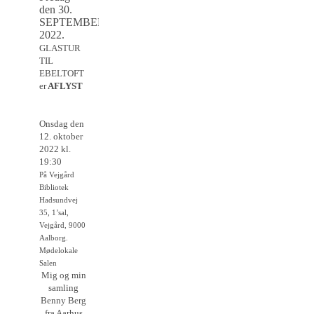
den 30.
SEPTEMBER
2022.
GLASTUR
TIL
EBELTOFT
er
AFLYST
Onsdag den
12. oktober
2022 kl.
19:30
På Vejgård
Bibliotek
Hadsundvej
35, 1’sal,
Vejgård, 9000
Aalborg.
Mødelokale
Salen
Mig og min
samling
Benny Berg
fra Aarhus