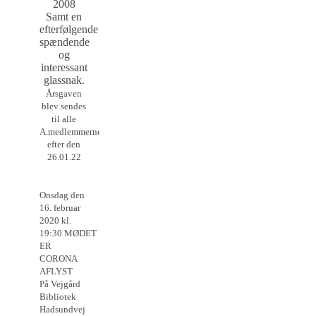
2008
Samt en
efterfølgende
spændende
og
interessant
glassnak.
Årsgaven
blev sendes
til alle
A.medlemmerne
efter den
26.01.22
Onsdag den
16. februar
2020 kl.
19:30 MØDET
ER
CORONA
AFLYST
På Vejgård
Bibliotek
Hadsundvej