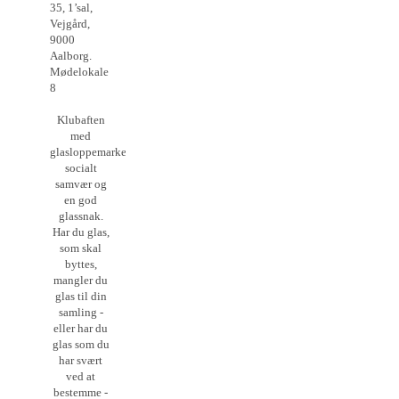
35, 1’sal,
Vejgård,
9000
Aalborg.
Mødelokale
8
Klubaften
med
glasloppemarked,
socialt
samvær og
en god
glassnak.
Har du glas,
som skal
byttes,
mangler du
glas til din
samling -
eller har du
glas som du
har svært
ved at
bestemme -