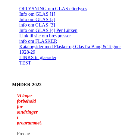
OPLYSNING om GLAS efterlyses
Info om GLAS [1]
Info om GLAS [2]
info om GLAS [3]
Info om GLAS [4] Per Lütken
Link til site om brevpresser
info om FLASKER
Katalogsider med Flasker og Glas fra Bang & Tegner
1928-29
LINKS til glassider
TEST
MØDER 2022
Vi tager
forbehold
for
ændringer
i
programmet.
Fredag