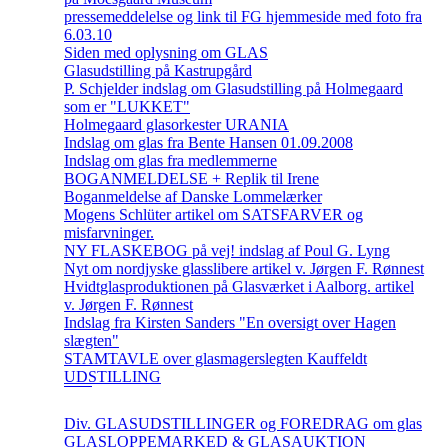
pressemeddelelse og link til FG hjemmeside med foto fra
6.03.10
Siden med oplysning om GLAS
Glasudstilling på Kastrupgård
P. Schjelder indslag om Glasudstilling på Holmegaard
som er "LUKKET"
Holmegaard glasorkester URANIA
Indslag om glas fra Bente Hansen 01.09.2008
Indslag om glas fra medlemmerne
BOGANMELDELSE + Replik til Irene
Boganmeldelse af Danske Lommelærker
Mogens Schlüter artikel om SATSFARVER og
misfarvninger.
NY FLASKEBOG på vej! indslag af Poul G. Lyng
Nyt om nordjyske glasslibere artikel v. Jørgen F. Rønnest
Hvidtglasproduktionen på Glasværket i Aalborg. artikel
v. Jørgen F. Rønnest
Indslag fra Kirsten Sanders "En oversigt over Hagen
slægten"
STAMTAVLE over glasmagerslegten Kauffeldt
UDSTILLING
Div. GLASUDSTILLINGER og FOREDRAG om glas
GLASLOPPEMARKED & GLASAUKTION