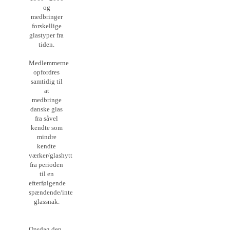
og
medbringer
forskellige
glastyper fra
tiden.
Medlemmerne
opfordres
samtidig til
at
medbringe
danske glas
fra såvel
kendte som
mindre
kendte
værker/glashytter
fra perioden
til en
efterfølgende
spændende/interessant
glassnak.
Onsdag den