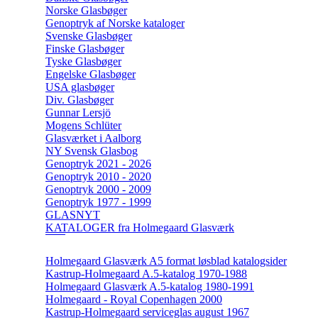
Norske Glasbøger
Genoptryk af Norske kataloger
Svenske Glasbøger
Finske Glasbøger
Tyske Glasbøger
Engelske Glasbøger
USA glasbøger
Div. Glasbøger
Gunnar Lersjö
Mogens Schlüter
Glasværket i Aalborg
NY Svensk Glasbog
Genoptryk 2021 - 2026
Genoptryk 2010 - 2020
Genoptryk 2000 - 2009
Genoptryk 1977 - 1999
GLASNYT
KATALOGER fra Holmegaard Glasværk
Holmegaard Glasværk A5 format løsblad katalogsider
Kastrup-Holmegaard A.5-katalog 1970-1988
Holmegaard Glasværk A.5-katalog 1980-1991
Holmegaard - Royal Copenhagen 2000
Kastrup-Holmegaard serviceglas august 1967