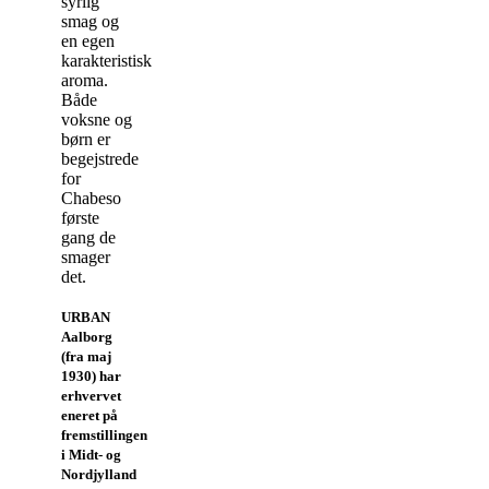
syrlig
smag og
en egen
karakteristisk
aroma.
Både
voksne og
børn er
begejstrede
for
Chabeso
første
gang de
smager
det.
URBAN
Aalborg
(fra maj
1930) har
erhvervet
eneret på
fremstillingen
i Midt- og
Nordjylland