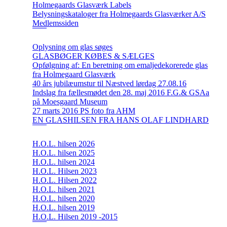
Holmegaards Glasværk Labels
Belysningskataloger fra Holmegaards Glasværker A/S
Medlemssiden
Oplysning om glas søges
GLASBØGER KØBES & SÆLGES
Opfølgning af: En beretning om emaljedekorerede glas
fra Holmegaard Glasværk
40 års jubilæumstur til Næstved lørdag 27.08.16
Indslag fra fællesmødet den 28. maj 2016 F.G.& GSAa
på Moesgaard Museum
27 marts 2016 PS foto fra AHM
EN GLASHILSEN FRA HANS OLAF LINDHARD
H.O.L. hilsen 2026
H.O.L. hilsen 2025
H.O.L. hilsen 2024
H.O.L. Hilsen 2023
H.O.L. Hilsen 2022
H.O.L. hilsen 2021
H.O.L. hilsen 2020
H.O.L. hilsen 2019
H.O.L. Hilsen 2019 -2015