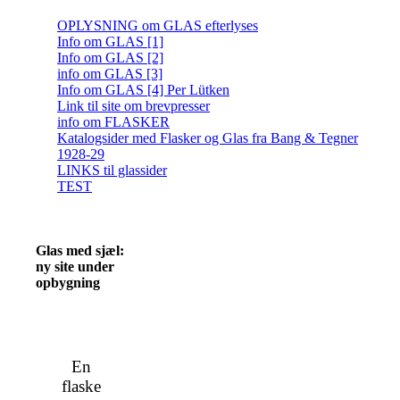
OPLYSNING om GLAS efterlyses
Info om GLAS [1]
Info om GLAS [2]
info om GLAS [3]
Info om GLAS [4] Per Lütken
Link til site om brevpresser
info om FLASKER
Katalogsider med Flasker og Glas fra Bang & Tegner
1928-29
LINKS til glassider
TEST
Glas med sjæl:
ny site under
opbygning
En
flaske