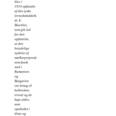
blev i
1914 opfundet
af den tyske
levnedsmiddelkemiker
dr. E.
Büschler,
som gik ind
for den
opfattelse,
at den
betydelige
nydelse af
mælkesyreprodukter,
som fandt
sted i
Rumænien
og
Bulgarien
var årsag til
helbredets
trivsel og de
høje aldre,
som
opnåedes i
disse og