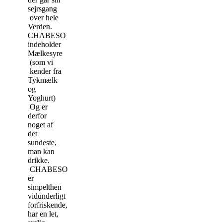
sejrsgang
over hele
Verden.
CHABESO
indeholder
Mælkesyre
(som vi
kender fra
Tykmælk
og
Yoghurt)
Og er
derfor
noget af
det
sundeste,
man kan
drikke.
CHABESO
er
simpelthen
vidunderligt
forfriskende,
har en let,