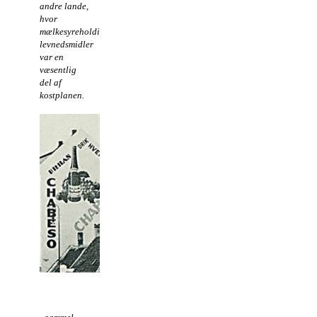
andre lande,
hvor
mælkesyreholdige
levnedsmidler
var en
væsentlig
del af
kostplanen.