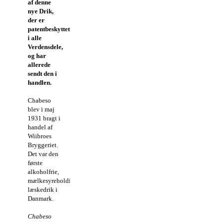
af denne
nye Drik,
der er
patentbeskyttet
i alle
Verdensdele,
og har
allerede
sendt den i
handlen.
Chabeso
blev i maj
1931 bragt i
handel af
Wiibroes
Bryggeriet.
Det var den
første
alkoholfrie,
mælkesyreholdige
læskedrik i
Danmark.
Chabeso