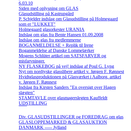
6.03.10
Siden med oplysning om GLAS
Glasudstilling på Kastrupgård
P. Schjelder indslag om Glasudstilling på Holmegaard
som er "LUKKET"
Holmegaard glasorkester URANIA
Indslag om glas fra Bente Hansen 01.09.2008
Indslag om glas fra medlemmerne
BOGANMELDELSE + Replik til Irene
Boganmeldelse af Danske Lommelærker
Mogens Schlüter artikel om SATSFARVER og
misfarvninger.
NY FLASKEBOG på vej! indslag af Poul G. Lyng
Nyt om nordjyske glasslibere artikel v. Jørgen F. Rønnest
Hvidtglasproduktionen på Glasværket i Aalborg. artikel
v. Jørgen F. Rønnest
Indslag fra Kirsten Sanders "En oversigt over Hagen
slægten"
STAMTAVLE over glasmagerslegten Kauffeldt
UDSTILLING
Div. GLASUDSTILLINGER og FOREDRAG om glas
GLASLOPPEMARKED & GLASAUKTION
DANMARK ----- Jylland