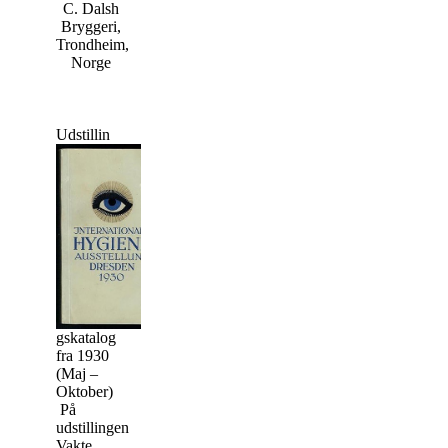
C. Dalsh
Bryggeri,
Trondheim,
Norge
Udstillin
gskatalog
fra 1930
(Maj –
Oktober)
På
udstillingen
Vakte