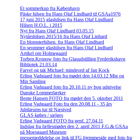
Et sommerkup fra København
Påske hilsen fra Hans Olaf Lindhard til GSAa1976
17 juni 2015 glashilsen fra Hans Olaf Lindhard
Hilsen H.O.L. i 2015
Nyt fra Hans Olaf Lindhard 03.05.15
Nytårshilsen 2015/16 fra Hans Olaf Linhard
En blomsterhilsen. fra Hans Olaf Lindhard
En seommer glashilsen fra Hans Olaf Lindhard
Artikel om Holmegaard
Torben.Kronow foto fra Glasudstilling Frederikshavn
Bibliotek 21.03.14
Farvel og tak Michael: mindeord af Jan Kock
Erling Vadgaard foto fra mødet den 14.03.12 Mig og
Min Samling
Erling Vadgaard foto fra 20.10.11 ny bog udgivelse
Danske Lommerlærker
Bente Hansen FOTO fra mødet den 5. oktober 2011
Erling Vadgaard Foto fra den 20.08.11 - 35 års
Jubilæums tur til Næstved
GLAS købes / sælges
Erling Vadgaard FOTO fra genf. 27.04.11
Indslag fra fællesmødet den 2. april 2011 F.G.& GSAa
på Moesgaard Museum
pressemeddelelse og link til FG hjemmeside med foto fra