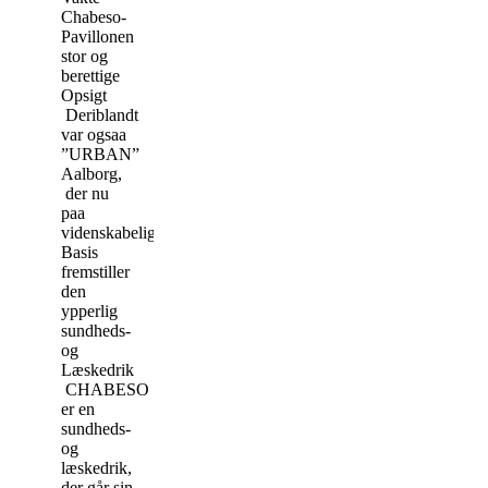
Chabeso-
Pavillonen
stor og
berettige
Opsigt
Deriblandt
var ogsaa
”URBAN”
Aalborg,
der nu
paa
videnskabelig
Basis
fremstiller
den
ypperlig
sundheds-
og
Læskedrik
CHABESO
er en
sundheds-
og
læskedrik,
der går sin