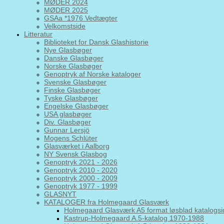
MØDER 2024
MØDER 2025
GSAa *1976 Vedtægter
Velkomstside
Litteratur
Biblioteket for Dansk Glashistorie
Nye Glasbøger
Danske Glasbøger
Norske Glasbøger
Genoptryk af Norske kataloger
Svenske Glasbøger
Finske Glasbøger
Tyske Glasbøger
Engelske Glasbøger
USA glasbøger
Div. Glasbøger
Gunnar Lersjö
Mogens Schlüter
Glasværket i Aalborg
NY Svensk Glasbog
Genoptryk 2021 - 2026
Genoptryk 2010 - 2020
Genoptryk 2000 - 2009
Genoptryk 1977 - 1999
GLASNYT
KATALOGER fra Holmegaard Glasværk
Holmegaard Glasværk A5 format løsblad katalogsi
Kastrup-Holmegaard A.5-katalog 1970-1988