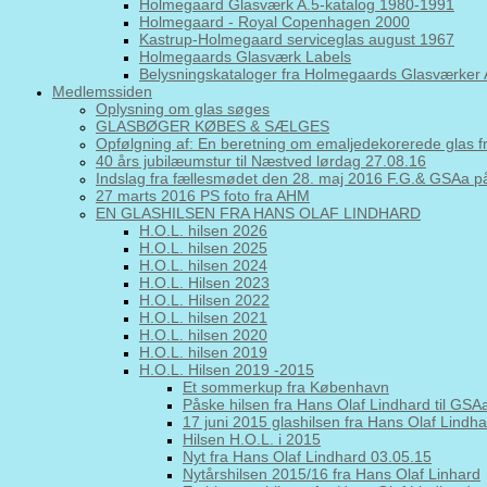
Holmegaard Glasværk A.5-katalog 1980-1991
Holmegaard - Royal Copenhagen 2000
Kastrup-Holmegaard serviceglas august 1967
Holmegaards Glasværk Labels
Belysningskataloger fra Holmegaards Glasværker 
Medlemssiden
Oplysning om glas søges
GLASBØGER KØBES & SÆLGES
Opfølgning af: En beretning om emaljedekorerede glas 
40 års jubilæumstur til Næstved lørdag 27.08.16
Indslag fra fællesmødet den 28. maj 2016 F.G.& GSAa
27 marts 2016 PS foto fra AHM
EN GLASHILSEN FRA HANS OLAF LINDHARD
H.O.L. hilsen 2026
H.O.L. hilsen 2025
H.O.L. hilsen 2024
H.O.L. Hilsen 2023
H.O.L. Hilsen 2022
H.O.L. hilsen 2021
H.O.L. hilsen 2020
H.O.L. hilsen 2019
H.O.L. Hilsen 2019 -2015
Et sommerkup fra København
Påske hilsen fra Hans Olaf Lindhard til GS
17 juni 2015 glashilsen fra Hans Olaf Lindh
Hilsen H.O.L. i 2015
Nyt fra Hans Olaf Lindhard 03.05.15
Nytårshilsen 2015/16 fra Hans Olaf Linhard