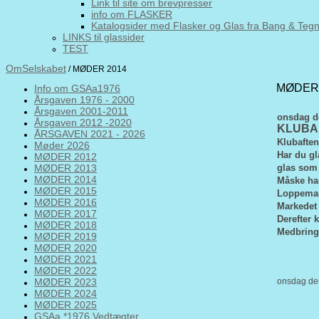
Link til site om brevpresser
info om FLASKER
Katalogsider med Flasker og Glas fra Bang & Teg
LINKS til glassider
TEST
OmSelskabet
/ MØDER 2014
MØDER 
Info om GSAa1976
Årsgaven 1976 - 2000
Årsgaven 2001-2011
onsdag de
Årsgaven 2012 -2020
KLUBA
ÅRSGAVEN 2021 - 2026
Klubafte
Møder 2026
Har du gl
MØDER 2012
MØDER 2013
glas som 
MØDER 2014
Måske har
MØDER 2015
Loppemark
MØDER 2016
Markedet 
MØDER 2017
Derefter 
MØDER 2018
Medbring 
MØDER 2019
MØDER 2020
MØDER 2021
MØDER 2022
MØDER 2023
onsdag den
MØDER 2024
MØDER 2025
GSAa *1976 Vedtægter