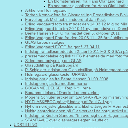
En blomsterhilsen. fra Hans Olaf Lindhard
En seommer glashilsen fra Hans Olaf Lindh
Artikel om Holmegaard
Torben.Kronow foto fra Glasudstilling Frederikshavn Bibl
Farvel og tak Michael: mindeord af Jan Kock
Erling Vadgaard foto fra mødet den 14.03.12 Mig og Min
Erling Vadgaard foto fra 20.10.11 ny bog udgivelse Da
Bente Hansen FOTO fra mødet den 5. oktober 2011
Erling Vadgaard Foto fra den 20.08.11 - 35 års Jubilæums
GLAS købes / sælges
Erling Vadgaard FOTO fra genf. 27.04.11
Indslag fra fællesmødet den 2. april 2011 F.G.& GSAa
pressemeddelelse og link til FG hjemmeside med foto fr
Siden med oplysning om GLAS
Glasudstilling på Kastrupgård
P. Schjelder indslag om Glasudstilling på Holmegaard s
Holmegaard glasorkester URANIA
Indslag om glas fra Bente Hansen 01.09.2008
Indslag om glas fra medlemmerne
BOGANMELDELSE + Replik til Irene
Boganmeldelse af Danske Lommelærker
Mogens Schlüter artikel om SATSFARVER og misfarvning
NY FLASKEBOG på vej! indslag af Poul G. Lyng
Nyt om nordjyske glasslibere artikel v. Jørgen F. Rønnest
Hvidtglasproduktionen på Glasværket i Aalborg. artikel v
Indslag fra Kirsten Sanders "En oversigt over Hagen slæ
STAMTAVLE over glasmagerslegten Kauffeldt
UDSTILLING