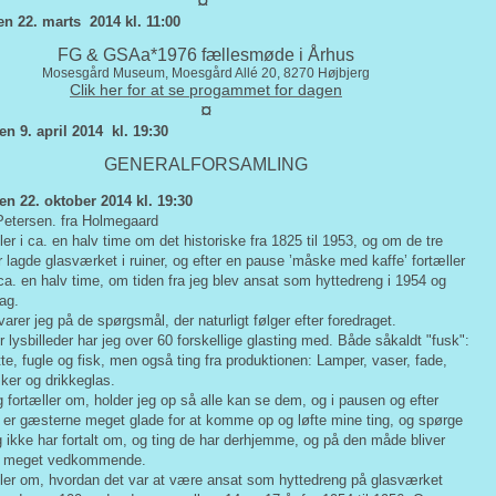
¤
n 22. marts 2014 kl. 11:00
FG & GSAa*1976 fællesmøde i Århus
Mosesgård Museum, Moesgård Allé 20, 8270 Højbjerg
Clik her for at se progammet for dagen
¤
n 9. april 2014 kl. 19:30
GENERALFORSAMLING
n 22. oktober 2014 kl. 19:30
 Petersen. fra Holmegaard
ler i ca. en halv time om det historiske fra 1825 til 1953, og om de tre
 lagde glasværket i ruiner, og efter en pause ’måske med kaffe’ fortæller
 ca. en halv time, om tiden fra jeg blev ansat som hyttedreng i 1954 og
dag.
varer jeg på de spørgsmål, der naturligt følger efter foredraget.
or lysbilleder har jeg over 60 forskellige glasting med. Både såkaldt "fusk":
te, fugle og fisk, men også ting fra produktionen: Lamper, vaser, fade,
sker og drikkeglas.
g fortæller om, holder jeg op så alle kan se dem, og i pausen og efter
t er gæsterne meget glade for at komme op og løfte mine ting, og spørge
 ikke har fortalt om, og ting de har derhjemme, og på den måde bliver
et meget vedkommende.
ller om, hvordan det var at være ansat som hyttedreng på glasværket