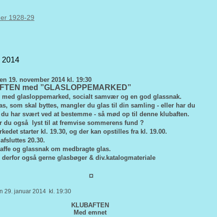
ner 1928-29
2014
n 19. november 2014 kl. 19:30
FTEN med ”GLASLOPPEMARKED”
n med glasloppemarked, socialt samvær og en god glassnak.
as, som skal byttes, mangler du glas til din samling - eller har du
du har svært ved at bestemme - så mød op til denne klubaften.
 du også lyst til at fremvise sommerens fund ?
edet starter kl. 19.30, og der kan opstilles fra kl. 19.00.
afsluttes 20.30.
kaffe og glassnak om medbragte glas.
derfor også gerne glasbøger & div.katalogmateriale
¤
 29. januar 2014 kl. 19:30
KLUBAFTEN
Med emnet