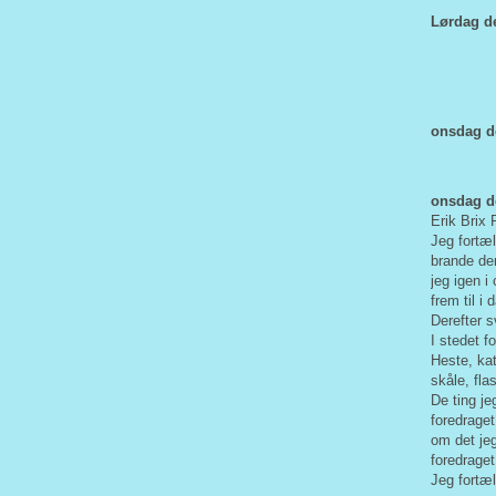
Lørdag de
onsdag de
onsdag de
Erik Brix
Jeg fortæl
brande der
jeg igen i
frem til i 
Derefter s
I stedet f
Heste, kat
skåle, fla
De ting je
foredrage
om det jeg
foredrag
Jeg fortæ