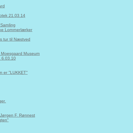
ard
iotek 21.03.14
 Samling
nske Lommerlærker
 tur til Næstved
 på Moesgaard Museum
a 6.03.10
om er "LUKKET"
er.
. Jørgen F. Rønnest
gten"