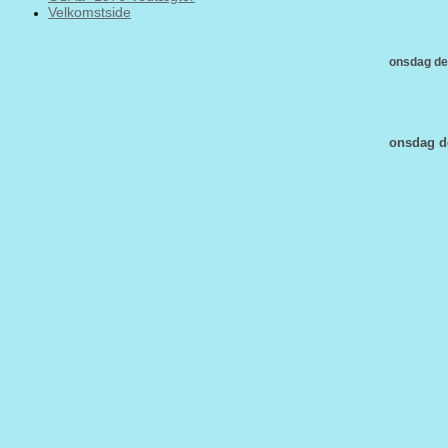
Velkomstside
onsdag den
onsdag de
kli