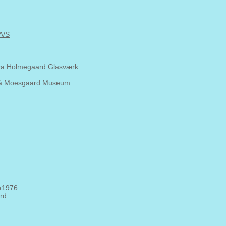
A/S
fra Holmegaard Glasværk
 på Moesgaard Museum
Aa1976
ard