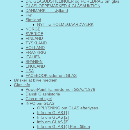
Div. GLASUDSTILLINGER og FOREDRAG om glas
GLASLOPPEMARKED & GLASAUKTION
DANMARK ----- Jylland
Fyn
Sjælland
NYT fra HOLMEGAARDVÆRK
NORGE
SVERIGE
FINLAND
TYSKLAND
HOLLAND
FRANKRIG
ITALIEN
SPANIEN
ENGLAND
USA
FACEBOOK sider om GLAS
Ønsker at blive medlem
Glas info
PowerPoint fra møderne i GSAa*1976
Dansk Glashistorie
Glas med sjæl
INFO om GLAS
OPLYSNING om GLAS efterlyses
Info om GLAS [1]
Info om GLAS [2]
info om GLAS [3]
Info om GLAS [4] Per Lütken